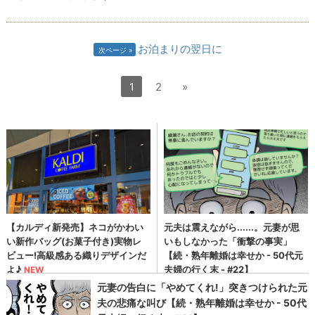
お泊まりの翌日に
次ページ
1
2
»