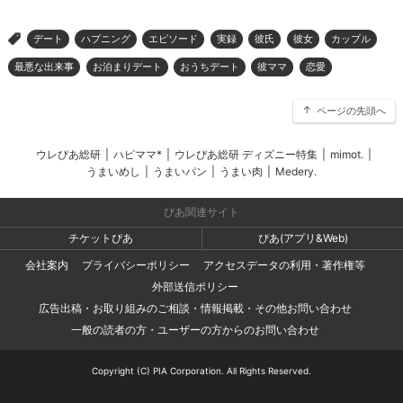
デート
ハプニング
エピソード
実録
彼氏
彼女
カップル
>
最悪な出来事
お泊まりデート
おうちデート
彼ママ
恋愛
ページの先頭へ
ウレぴあ総研
|
ハピママ*
|
ウレぴあ総研 ディズニー特集
|
mimot.
|
うまいめし
|
うまいパン
|
うまい肉
|
Medery.
ぴあ関連サイト
チケットぴあ
ぴあ(アプリ&Web)
会社案内
プライバシーポリシー
アクセスデータの利用・著作権等
外部送信ポリシー
広告出稿・お取り組みのご相談・情報掲載・その他お問い合わせ
一般の読者の方・ユーザーの方からのお問い合わせ
Copyright (C) PIA Corporation. All Rights Reserved.