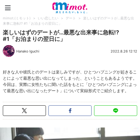
mimot.(ミモット)
mimot.(ミモット)
>
いい恋したい
>
デート
>
楽しいはずのデートが…最悪な出
来事に急転!? #1「お泊まりの翌日に」
楽しいはずのデートが…最悪な出来事に急転!?
#1「お泊まりの翌日に」
Hanako Iguchi
2022.8.26 12:12
好きな人や彼氏とのデートは楽しみですが、ひとつハプニングが起きるこ
とによって最悪な思い出になってしまった、ということもあるようです。
今回は、実際に女性たちに聞いた話をもとに「ひとつのハプニングによっ
て最悪な思い出になったデート」について実録形式でご紹介します。