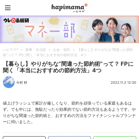
ハピママ*
ハピママ*
>
家事・生活術
>
お金・節約
>
【暮らし】やりがちな“間違った節約
術”って？ FPに聞く「本当におすすめの節約方法」4つ
【暮らし】やりがちな“間違った節約術”って？ FPに
聞く「本当におすすめの節約方法」4つ
今村 梓
2022.11.2 12:30
値上げラッシュで家計が厳しくなり、節約を頑張っている家庭もあるは
ず。でも中には、無駄だったり効果的でない節約方法もあるようです。や
りがちな間違った節約術と、おすすめの方法をファイナンシャルプランナ
ーに伺いました。