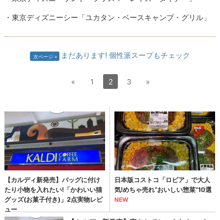
・東京ディズニーシー「ユカタン・ベースキャンプ・グリル」
まだあります! 個性派スープもチェック
次ページ
«
1
2
3
»