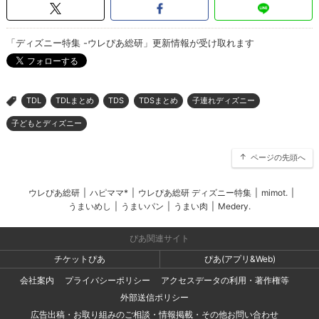
「ディズニー特集 -ウレぴあ総研」更新情報が受け取れます
TDL
TDLまとめ
TDS
TDSまとめ
子連れディズニー
>
子どもとディズニー
ページの先頭へ
ウレぴあ総研
|
ハピママ*
|
ウレぴあ総研 ディズニー特集
|
mimot.
|
うまいめし
|
うまいパン
|
うまい肉
|
Medery.
ぴあ関連サイト
チケットぴあ
ぴあ(アプリ&Web)
会社案内
プライバシーポリシー
アクセスデータの利用・著作権等
外部送信ポリシー
広告出稿・お取り組みのご相談・情報掲載・その他お問い合わせ