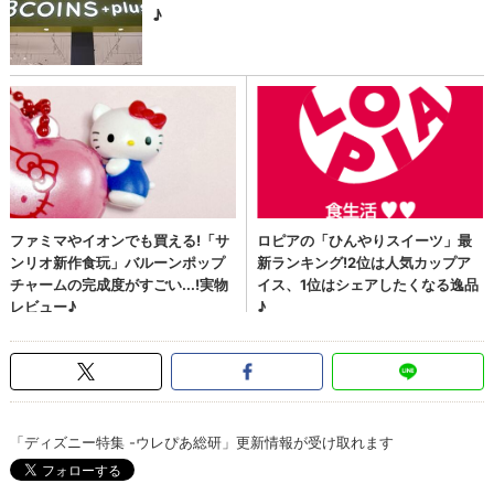
「ディズニー特集 -ウレぴあ総研」更新情報が受け取れます