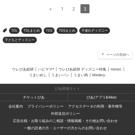
«
1
2
3
TDL
TDLまとめ
TDS
TDSまとめ
子連れディズニー
>
子どもとディズニー
ページの先頭へ
ウレぴあ総研
|
ハピママ*
|
ウレぴあ総研 ディズニー特集
|
mimot.
|
うまいめし
|
うまいパン
|
うまい肉
|
Medery.
ぴあ関連サイト
チケットぴあ
ぴあ(アプリ&Web)
会社案内
プライバシーポリシー
アクセスデータの利用・著作権等
外部送信ポリシー
広告出稿・お取り組みのご相談・情報掲載・その他お問い合わせ
一般の読者の方・ユーザーの方からのお問い合わせ