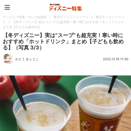
ディズニー特集 -ウレぴあ
ディズニー特集 -ウレぴあ総研
>
東京ディズニーリゾート
>
東京ディズニーラン
ド
>
【冬ディズニー】実は“スープ”も超充実！寒い時におすすめ「ホットドリンク」
まとめ【子どもも飲める】
【冬ディズニー】実は“スープ”も超充実！寒い時に
おすすめ「ホットドリンク」まとめ【子どもも飲め
る】（写真 3/3）
かとう きょうこ
2022.12.19 17:30