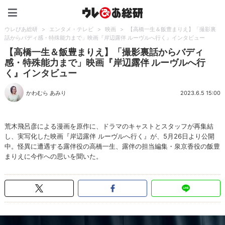
ウレぴあ総研（うれぴあ）
ウレぴあ総研
>
エンタメ・テレビ
>
映画
>
【高橋一生＆飯豊まりえ】「撮影裏
話からバディ感・特殊能力まで」映画『岸辺露伴 ルーヴルへ行く』インタビュー
【高橋一生＆飯豊まりえ】「撮影裏話からバディ
感・特殊能力まで」映画『岸辺露伴 ルーヴルへ行
く』インタビュー
かわむら あみり
2023.6.5 15:00
荒木飛呂彦による漫画を原作に、ドラマのキャストとスタッフが再集結
し、実写化した映画『岸辺露伴 ルーヴルへ行く』が、5月26日より公開
中。怪異に遭遇する露伴役の高橋一生、露伴の担当編集・泉京香役の飯豊
まりえに今作への思いを聞いた。