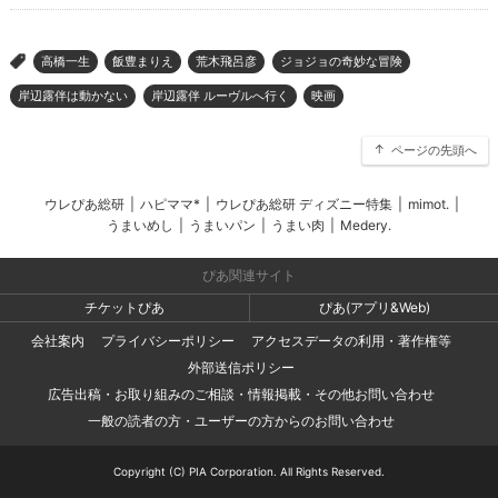
高橋一生
飯豊まりえ
荒木飛呂彦
ジョジョの奇妙な冒険
>
岸辺露伴は動かない
岸辺露伴 ルーヴルへ行く
映画
ページの先頭へ
ウレぴあ総研
|
ハピママ*
|
ウレぴあ総研 ディズニー特集
|
mimot.
|
うまいめし
|
うまいパン
|
うまい肉
|
Medery.
ぴあ関連サイト
チケットぴあ
ぴあ(アプリ&Web)
会社案内
プライバシーポリシー
アクセスデータの利用・著作権等
外部送信ポリシー
広告出稿・お取り組みのご相談・情報掲載・その他お問い合わせ
一般の読者の方・ユーザーの方からのお問い合わせ
Copyright (C) PIA Corporation. All Rights Reserved.