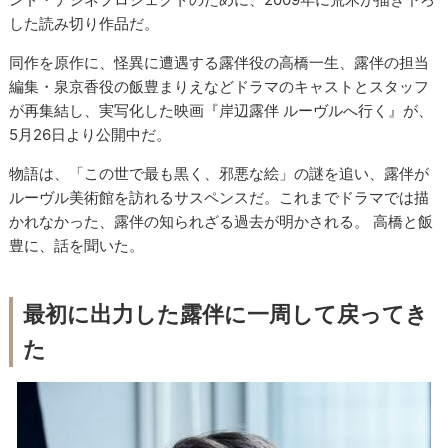
した読み切り作品だ。
同作を原作に、怪異に遭遇する露伴役の高橋一生、露伴の担当
編集・泉京香役の飯豊まりえなどドラマのキャストとスタッフ
が再集結し、実写化した映画『岸辺露伴 ルーヴルへ行く』が、
5月26日より公開中だ。
物語は、「この世で最も黒く、邪悪な絵」の謎を追い、露伴が
ルーヴル美術館を訪れるサスペンスだ。これまでドラマでは描
かれなかった、露伴の知られざる過去が明かされる。 高橋と飯
豊に、話を聞いた。
最初に出力した露伴に一周して戻ってき
た