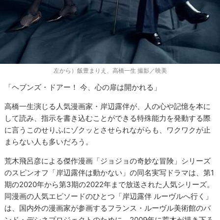
左から）飯豊まりえ、高橋一生 撮影／映美
「ヘブンズ・ドアー！ 今、心の扉は開かれる」
高橋一生演じる人気漫画家・岸辺露伴が、人の心や記憶を本に
して読み、指示を書き込むことができる特殊能力を発動する際
に言うこのせりふにゾクッとさせられながらも、ワクワクが止
まらない人も多いだろう。
荒木飛呂彦による傑作漫画「ジョジョの奇妙な冒険」シリーズ
のスピンオフ「岸辺露伴は動かない」の同名実写ドラマは、第1
期の2020年から第3期の2022年まで放送された人気シリーズ。
同漫画の人気エピソードのひとつ「岸辺露伴 ルーヴルへ行く」
は、国内外の漫画家が参画するフランス・ルーヴル美術館のバ
ンド・デシネプロジェクトのために、2009年に荒木が描き下ろ