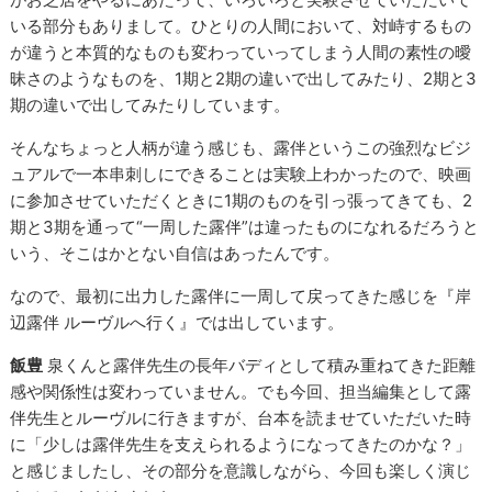
いる部分もありまして。ひとりの人間において、対峙するもの
が違うと本質的なものも変わっていってしまう人間の素性の曖
昧さのようなものを、1期と2期の違いで出してみたり、2期と3
期の違いで出してみたりしています。
そんなちょっと人柄が違う感じも、露伴というこの強烈なビジ
ュアルで一本串刺しにできることは実験上わかったので、映画
に参加させていただくときに1期のものを引っ張ってきても、2
期と3期を通って“一周した露伴”は違ったものになれるだろうと
いう、そこはかとない自信はあったんです。
なので、最初に出力した露伴に一周して戻ってきた感じを『岸
辺露伴 ルーヴルへ行く』では出しています。
飯豊
泉くんと露伴先生の長年バディとして積み重ねてきた距離
感や関係性は変わっていません。でも今回、担当編集として露
伴先生とルーヴルに行きますが、台本を読ませていただいた時
に「少しは露伴先生を支えられるようになってきたのかな？」
と感じましたし、その部分を意識しながら、今回も楽しく演じ