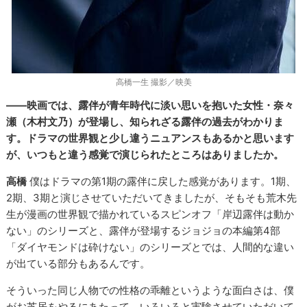
高橋一生 撮影／映美
――映画では、露伴が青年時代に淡い思いを抱いた女性・奈々
瀬（木村文乃）が登場し、知られざる露伴の過去がわかりま
す。ドラマの世界観と少し違うニュアンスもあるかと思います
が、いつもと違う感覚で演じられたところはありましたか。
高橋
僕はドラマの第1期の露伴に戻した感覚があります。1期、
2期、3期と演じさせていただいてきましたが、そもそも荒木先
生が漫画の世界観で描かれているスピンオフ「岸辺露伴は動か
ない」のシリーズと、露伴が登場するジョジョの本編第4部
「ダイヤモンドは砕けない」のシリーズとでは、人間的な違い
が出ている部分もあるんです。
そういった同じ人物での性格の乖離というような面白さは、僕
がお芝居をやるにあたって、いろいろと実験させていただいて