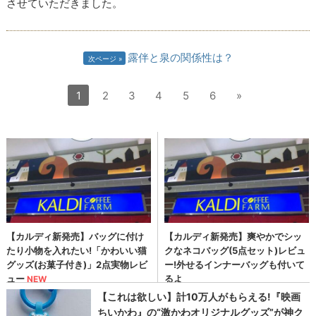
させていただきました。
露伴と泉の関係性は？
次ページ
1
2
3
4
5
6
»