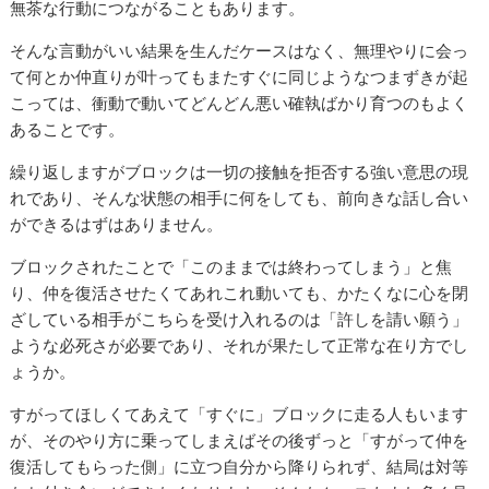
無茶な行動につながることもあります。
そんな言動がいい結果を生んだケースはなく、無理やりに会っ
て何とか仲直りが叶ってもまたすぐに同じようなつまずきが起
こっては、衝動で動いてどんどん悪い確執ばかり育つのもよく
あることです。
繰り返しますがブロックは一切の接触を拒否する強い意思の現
れであり、そんな状態の相手に何をしても、前向きな話し合い
ができるはずはありません。
ブロックされたことで「このままでは終わってしまう」と焦
り、仲を復活させたくてあれこれ動いても、かたくなに心を閉
ざしている相手がこちらを受け入れるのは「許しを請い願う」
ような必死さが必要であり、それが果たして正常な在り方でし
ょうか。
すがってほしくてあえて「すぐに」ブロックに走る人もいます
が、そのやり方に乗ってしまえばその後ずっと「すがって仲を
復活してもらった側」に立つ自分から降りられず、結局は対等