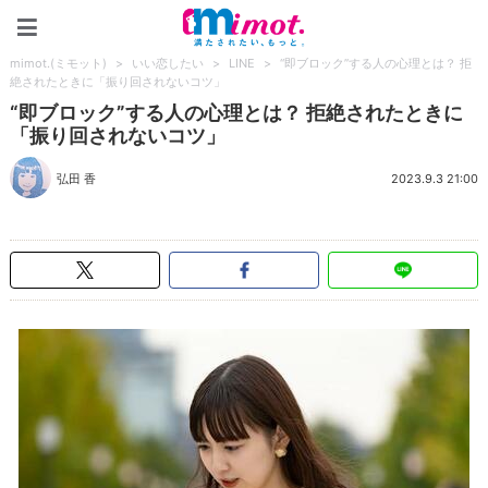
mimot.(ミモット)
mimot.(ミモット)
>
いい恋したい
>
LINE
>
“即ブロック”する人の心理とは？ 拒
絶されたときに「振り回されないコツ」
“即ブロック”する人の心理とは？ 拒絶されたときに
「振り回されないコツ」
弘田 香
2023.9.3 21:00