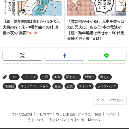
LINE
ブロック
心理
本音
関わり方
対処法
考え方
>
価値観
コミュニケーション
会話
恋愛
ストレス
ライフハック
ページの先頭へ
ウレぴあ総研
|
ハピママ*
|
ウレぴあ総研 ディズニー特集
|
mimot.
|
うまいめし
|
うまいパン
|
うまい肉
|
Medery.