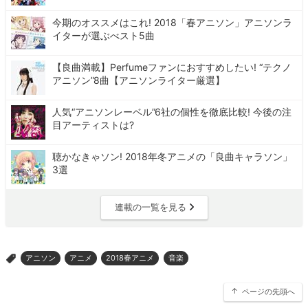
今期のオススメはこれ! 2018「春アニソン」アニソンラ
イターが選ぶべスト5曲
【良曲満載】Perfumeファンにおすすめしたい! “テクノ
アニソン”8曲【アニソンライター厳選】
人気“アニソンレーベル”6社の個性を徹底比較! 今後の注
目アーティストは?
聴かなきゃソン! 2018年冬アニメの「良曲キャラソン」
3選
連載の一覧を見る
アニソン
アニメ
2018春アニメ
音楽
>
ページの先頭へ