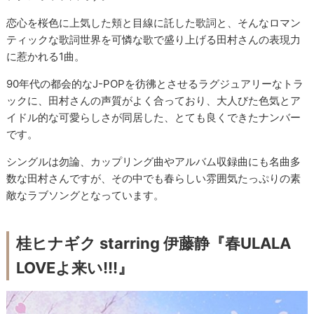
恋心を桜色に上気した頬と目線に託した歌詞と、そんなロマン
ティックな歌詞世界を可憐な歌で盛り上げる田村さんの表現力
に惹かれる1曲。
90年代の都会的なJ-POPを彷彿とさせるラグジュアリーなトラ
ックに、田村さんの声質がよく合っており、大人びた色気とア
イドル的な可愛らしさが同居した、とても良くできたナンバー
です。
シングルは勿論、カップリング曲やアルバム収録曲にも名曲多
数な田村さんですが、その中でも春らしい雰囲気たっぷりの素
敵なラブソングとなっています。
桂ヒナギク starring 伊藤静『春ULALA
LOVEよ来い!!!』