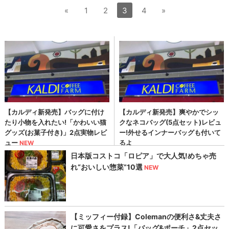
«
1
2
3
4
»