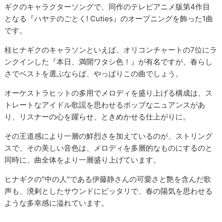
ギクのキャラクターソングで、同作のテレビアニメ版第4作目
となる『ハヤテのごとく! Cuties』のオープニングを飾った1曲
です。
桂ヒナギクのキャラソンといえば、オリコンチャートの7位にラ
ンクインした『本日、満開ワタシ色！』が有名ですが、春らし
さでベストを選ぶならば、やっぱりこの曲でしょう。
オーケストラヒットの多用でメロディを盛り上げる構成は、ス
トレートなアイドル歌謡を思わせるポップなニュアンスがあ
り、リスナーの心を躍らせ、ときめかせる仕上がりに。
その王道感により一層の鮮烈さを加えているのが、ストリング
スで、その美しい音色は、メロディを多層的なものにするのと
同時に、曲全体をより一層盛り上げています。
ヒナギクの"中の人"である伊藤静さんの可愛さと艶を含んだ歌
声も、溌剌としたサウンドにピッタリで、春の陽気を思わせる
ような多幸感に溢れています。