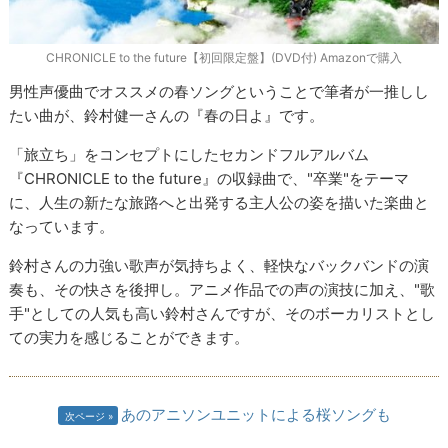
CHRONICLE to the future【初回限定盤】(DVD付) Amazonで購入
男性声優曲でオススメの春ソングということで筆者が一推しし
たい曲が、鈴村健一さんの『春の日よ』です。
「旅立ち」をコンセプトにしたセカンドフルアルバム
『CHRONICLE to the future』の収録曲で、"卒業"をテーマ
に、人生の新たな旅路へと出発する主人公の姿を描いた楽曲と
なっています。
鈴村さんの力強い歌声が気持ちよく、軽快なバックバンドの演
奏も、その快さを後押し。アニメ作品での声の演技に加え、"歌
手"としての人気も高い鈴村さんですが、そのボーカリストとし
ての実力を感じることができます。
あのアニソンユニットによる桜ソングも
次ページ