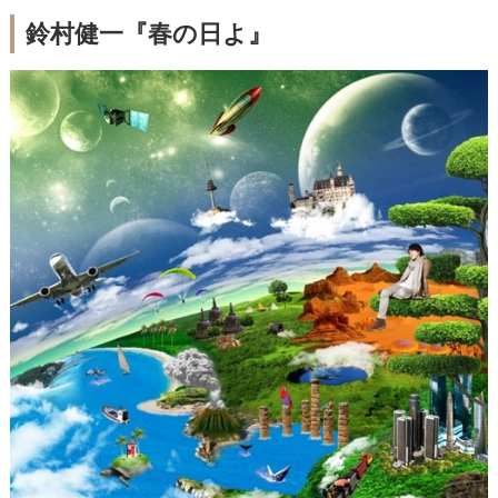
鈴村健一『春の日よ』