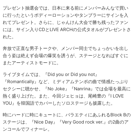
プレゼント抽選会では、日本に来る前にメンバーみんなで買い
に行ったというボディーローションやタンブラーにサインを入
れてプレゼント。さらに、じゃんけん大会で勝ち残ったファン
には、サイン入りCDとLIVE ARCHの公式タオルがプレゼントさ
れた。
奔放で正直な男子トークや、メンバー同士でちょっかいを出し
合う姿は絶えず会場の爆笑を誘うが、ステージとなればすぐに
またアーティストモードに。
ライブタイムでは、『Did you or Did you not』
『Romantically』など、ミディアムテンポの曲で情感たっぷり
セクシーに聴かせ、『No Joke』『Nanrina』では会場を最高に
熱く盛り上げた。また、今回ジェヒョは、尾崎豊の『I LOVE
YOU』を韓国語でカバーしたソロステージも披露した。
時にハードに時にキュートに、バラエティにあふれるBlock Bの
ステージは、『Nice Day』『Very Good rock ver.』の2曲のア
ンコールでフィナーレ。