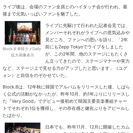
ライブ後は、会場のファン全員とのハイタッチ会が行われ、最
後まで元気いっぱいファンを魅了した。
ライブに先駆けて行われた記者会見では、
メンバーそれぞれがライブへの意気込みや
見どころ、ファンへの思いを語り、「2年
前にもZepp Tokyoでライブをしました
Block.B ©韓タメDaily
が、この2年間、他のステージにもたくさ
拡大画像表示
ん立ってきたので、ステージマナーや実力
など、ステージ上で見せる力がアップしたと思います」（ユグ
ォン）と自信をのぞかせていた。
Block.Bは、12年秋に韓国でアルバムをリリースした後、しばら
く公式の活動がなかったが、昨年10月、約1年ぶりにリリースし
た『Very Good』でデビュー後初めて韓国主要音楽番組チャー
トでそれぞれ1位を獲得し、その存在感と健在ぶりをアピールし
たばかり。
日本でも、昨年11月、12月に開催したカム