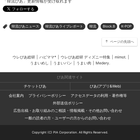
「韓流ぴあ」更新情報が受け取れます
韓流ぴあニュース
韓流ぴあライブレポート
韓流
Block.B
K-POP
>
ページの先頭へ
ウレぴあ総研
|
ハピママ*
|
ウレぴあ総研 ディズニー特集
|
mimot.
|
うまいめし
|
うまいパン
|
うまい肉
|
Medery.
ぴあ関連サイト
チケットぴあ
ぴあ(アプリ&Web)
会社案内
プライバシーポリシー
アクセスデータの利用・著作権等
外部送信ポリシー
広告出稿・お取り組みのご相談・情報掲載・その他お問い合わせ
一般の読者の方・ユーザーの方からのお問い合わせ
Copyright (C) PIA Corporation. All Rights Reserved.