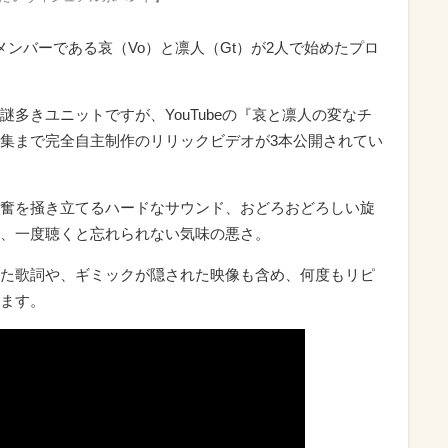
uluのメンバーである哀（Vo）と凛人（Gt）が2人で始めたプロ
多きユニットですが、YouTubeの『哀と凛人の変なチ
集まで完全自主制作のリリックビデオが3本公開されてい
奮を掻き立てるハードなサウンド、おどろおどろしい旋
、一度聴くと忘れられない気味の悪さ。
た歌詞や、ギミックが隠された映像も含め、何度もリピ
ます。