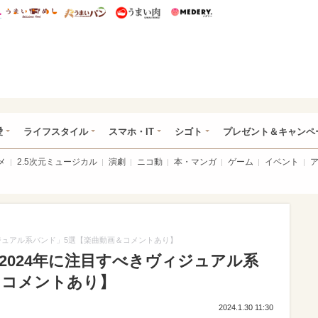
総研 ディズニー特集
mimot.
うまいめし
うまいパン
うまい肉
Medery.
ぴあ総研（うれぴあ）
愛
ライフスタイル
スマホ・IT
シゴト
プレゼント＆キャンペ
メ
2.5次元ミュージカル
演劇
ニコ動
本・マンガ
ゲーム
イベント
ィジュアル系バンド」5選【楽曲動画＆コメントあり】
「2024年に注目すべきヴィジュアル系
＆コメントあり】
2024.1.30 11:30