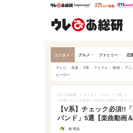
ウレぴあ総研
ハピママ*
ウレぴあ
ウレ
エンタメ
グルメ
ファミリー
恋
テレビ
音楽
V系
アイドル
映画
アニ
ヒーロー
>
>
>
ウレぴあ総研
エンタメ・テレビ
V系
【V系】チェック必須!!「2024年に注目すべきヴ
【V系】チェック必須!!
バンド」5選【楽曲動画
南 明歩