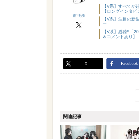
【V系】すべてが超
【ロングインタビ
南 明歩
【V系】注目の新
ー
X
【V系】必聴!!「
＆コメントあり】
X
Facebook
関連記事