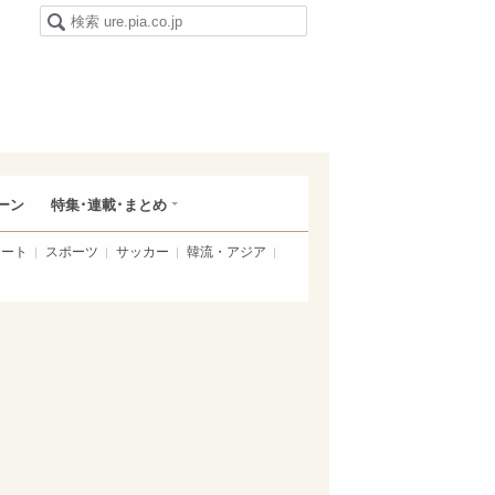
ーン
特集･連載･まとめ
アート
スポーツ
サッカー
韓流・アジア