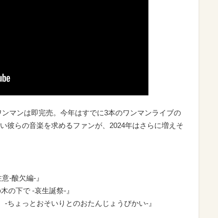
た初ワンマンは即完売。今年はすでに3本のワンマンライブの
い彼らの音楽を求めるファンが、2024年はさらに増えそ
意-酸欠編-』
の木の下で -哀生誕祭-』
2 」 -ちょっとおそいりとのおたんじょうびかい-』