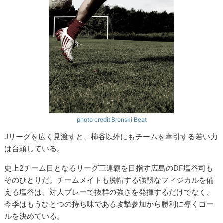
photo credit:Bronski Beat
Jリーグを広く見渡すと、柿谷以外にもチームを牽引する若い力
は台頭している。
史上2チーム目となるリーグ三連覇を目指す広島のDF塩谷司も
そのひとりだ。チームメイトも脱帽する強靱なフィジカルを備
える塩谷は、対人プレーで抜群の強さを発揮するだけでなく、
今季はもうひとつの持ち味である攻撃参加から勝利に導くゴー
ルを決めている。