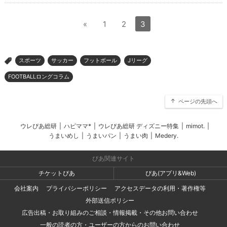
«
1
2
3
スポーツ
サッカー
フットボール
Jリーグ
>
FOOTBALLロングコラム
ページの先頭へ
ウレぴあ総研
|
ハピママ*
|
ウレぴあ総研 ディズニー特集
|
mimot.
|
うまいめし
|
うまいパン
|
うまい肉
|
Medery.
ぴあ関連サイト
チケットぴあ
ぴあ(アプリ&Web)
会社案内
プライバシーポリシー
アクセスデータの利用・著作権等
外部送信ポリシー
広告出稿・お取り組みのご相談・情報掲載・その他お問い合わせ
一般の読者の方・ユーザーの方からのお問い合わせ