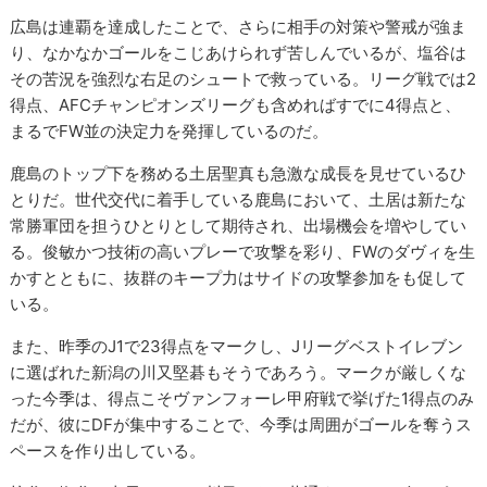
広島は連覇を達成したことで、さらに相手の対策や警戒が強ま
り、なかなかゴールをこじあけられず苦しんでいるが、塩谷は
その苦況を強烈な右足のシュートで救っている。リーグ戦では2
得点、AFCチャンピオンズリーグも含めればすでに4得点と、
まるでFW並の決定力を発揮しているのだ。
鹿島のトップ下を務める土居聖真も急激な成長を見せているひ
とりだ。世代交代に着手している鹿島において、土居は新たな
常勝軍団を担うひとりとして期待され、出場機会を増やしてい
る。俊敏かつ技術の高いプレーで攻撃を彩り、FWのダヴィを生
かすとともに、抜群のキープ力はサイドの攻撃参加をも促して
いる。
また、昨季のJ1で23得点をマークし、Jリーグベストイレブン
に選ばれた新潟の川又堅碁もそうであろう。マークが厳しくな
った今季は、得点こそヴァンフォーレ甲府戦で挙げた1得点のみ
だが、彼にDFが集中することで、今季は周囲がゴールを奪うス
ペースを作り出している。