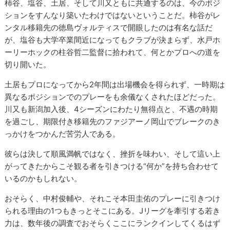
柿谷、塩谷、土居、そして川又ともに共通するのは、今のポジ
ションをすんなり築いたわけではないということだ。柿谷がレ
ンタル移籍先の徳島ヴォルティスで開眼したのは有名な話だ
が、塩谷も大学卒業間近になってもクラブが決まらず、水戸ホ
ーリーホックの柱谷哲二監督に拾われて、何とかプロへの道を
切り開いた。
土居もプロになってから2年間は出場機会を得られず、一時期は
異なるポジションでのプレーをも余儀なくされたほどだった。
川又も新潟加入後、4シーズンにわたり無得点と、不遇の時期
を過ごし、期限付き移籍先のファジアーノ岡山でブレークのき
っかけをつかんだ苦労人である。
彼らは決して順風満帆ではなく、挫折を味わい、そして這い上
がってきたからこそ観る者を引きつける“何か”を持ち合わせて
いるのかもしれない。
おそらく、中村俊輔や、それこそ本田圭佑のプレーに引きつけ
られる理由の1つもきっとそこにある。Jリーグを牽引する若き
力は、数年後の調査でおそらくここにランクインしてくるはず