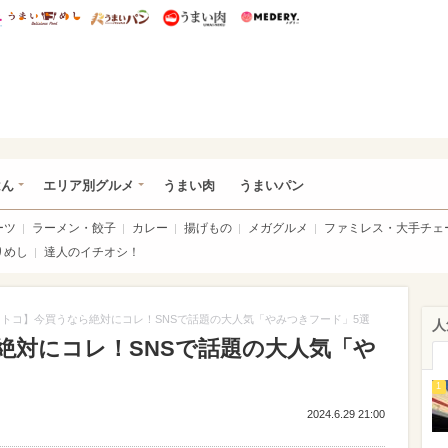
総研 ディズニー特集
mimot.
うまいめし
うまいパン
うまい肉
Medery.
いめし
はん
エリア別グルメ
うまい肉
うまいパン
ーツ
ラーメン・餃子
カレー
揚げもの
メガグルメ
ファミレス・大手チェ
りめし
達人のイチオシ！
トコ】今買うなら絶対にコレ！SNSで話題の大人気「やみつきフード」5選
人
絶対にコレ！SNSで話題の大人気「や
1
2024.6.29 21:00