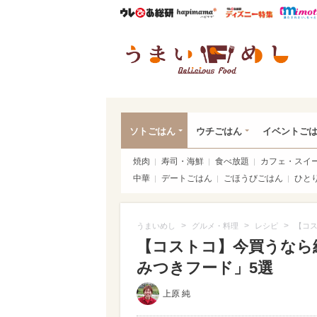
ウレぴあ総研
ハピママ*
ウレぴあ
うま
ソトごはん
ウチごはん
イベントご
焼肉
寿司・海鮮
食べ放題
カフェ・スイ
中華
デートごはん
ごほうびごはん
ひと
>
>
>
うまいめし
グルメ・料理
レシピ
【コス
【コストコ】今買うなら
みつきフード」5選
上原 純