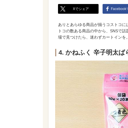
Xでシェア
Faceboo
ありとあらゆる商品が揃うコストコに
トコの数ある商品の中から、SNSで
場で見つけたら、迷わずカートインを
4. かねふく 辛子明太ばら