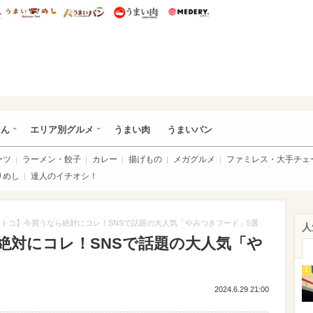
総研 ディズニー特集
mimot.
うまいめし
うまいパン
うまい肉
Medery.
いめし
はん
エリア別グルメ
うまい肉
うまいパン
ーツ
ラーメン・餃子
カレー
揚げもの
メガグルメ
ファミレス・大手チェ
りめし
達人のイチオシ！
トコ】今買うなら絶対にコレ！SNSで話題の大人気「やみつきフード」5選
人
絶対にコレ！SNSで話題の大人気「や
1
2024.6.29 21:00