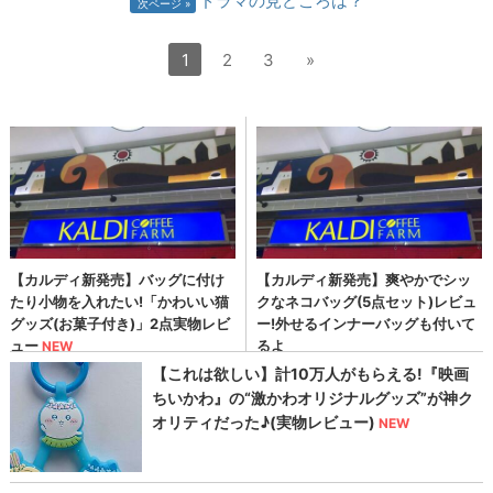
ドラマの見どころは？
次ページ
1
2
3
»