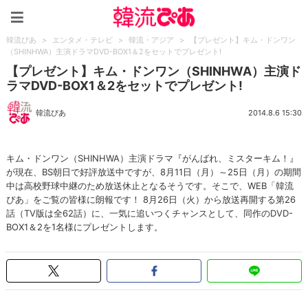
韓流ぴあ
韓流ぴあ
>
エンタメ・テレビ
>
韓流・アジア
>
【プレゼント】キム・ドンワン
（SHINHWA）主演ドラマDVD-BOX1＆2をセットでプレゼント!
【プレゼント】キム・ドンワン（SHINHWA）主演ド
ラマDVD-BOX1＆2をセットでプレゼント!
韓流ぴあ
2014.8.6 15:30
キム・ドンワン（SHINHWA）主演ドラマ『がんばれ、ミスターキム！』
が現在、BS朝日で好評放送中ですが、8月11日（月）～25日（月）の期間
中は高校野球中継のため放送休止となるそうです。そこで、WEB「韓流
ぴあ」をご覧の皆様に朗報です！ 8月26日（火）から放送再開する第26
話（TV版は全62話）に、一気に追いつくチャンスとして、同作のDVD-
BOX1＆2を1名様にプレゼントします。