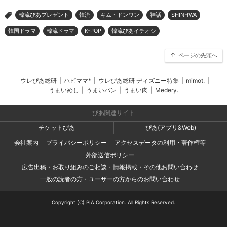
韓流ぴあプレゼント
韓流
キム・ドンワン
神話
SHINHWA
>
韓国ドラマ
韓流ドラマ
K-POP
韓流ぴあイチオシ
ページの先頭へ
ウレぴあ総研
|
ハピママ*
|
ウレぴあ総研 ディズニー特集
|
mimot.
|
うまいめし
|
うまいパン
|
うまい肉
|
Medery.
ぴあ関連サイト
チケットぴあ
ぴあ(アプリ&Web)
会社案内
プライバシーポリシー
アクセスデータの利用・著作権等
外部送信ポリシー
広告出稿・お取り組みのご相談・情報掲載・その他お問い合わせ
一般の読者の方・ユーザーの方からのお問い合わせ
Copyright (C) PIA Corporation. All Rights Reserved.