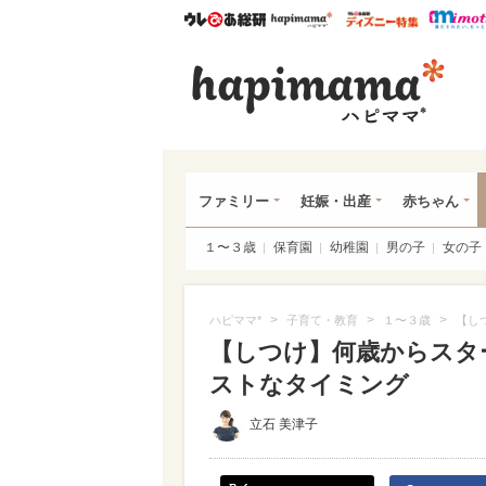
ウレぴあ総研
ハピママ*
ウレぴあ
ハピ
ファミリー
妊娠・出産
赤ちゃん
１〜３歳
保育園
幼稚園
男の子
女の子
>
>
>
ハピママ*
子育て・教育
１〜３歳
【し
【しつけ】何歳からスタ
ストなタイミング
立石 美津子