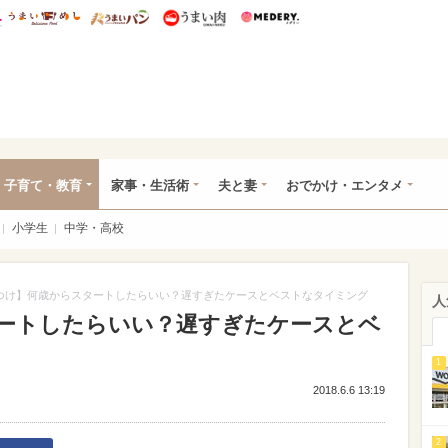
総研 ディズニー特集
mimot.
うまいめし
うまいパン
うまい肉
Medery.
ママ*
子育て・教育
家事・生活術
夫と妻
おでかけ・エンタメ
小学生
中学・高校
つけ】何歳からスタートしたらいい？遅すぎたケースとベストなタイミング
人
ートしたらいい？遅すぎたケースとベ
1
2018.6.6 13:19
2