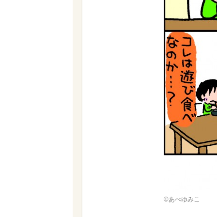
©あべゆみこ