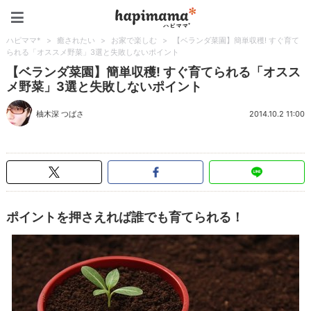
ハピママ*
ハピママ*
>
癒されたい
>
お家で楽しむ
>
【ベランダ菜園】簡単収穫! すぐ育て
られる「オススメ野菜」3選と失敗しないポイント
【ベランダ菜園】簡単収穫! すぐ育てられる「オスス
メ野菜」3選と失敗しないポイント
柚木深 つばさ
2014.10.2 11:00
ポイントを押さえれば誰でも育てられる！