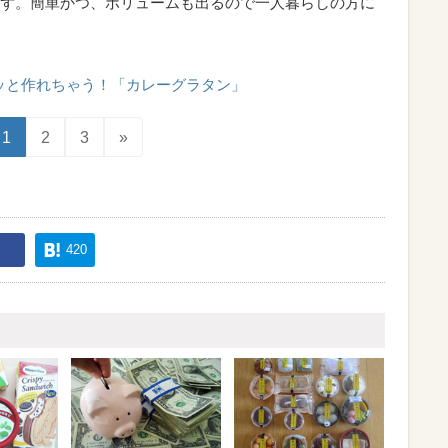
ず。簡単かつ、ボリュームも出るので一人暮らしの方に
ッと作れちゃう！「カレーグラタン」
1
2
3
»
420