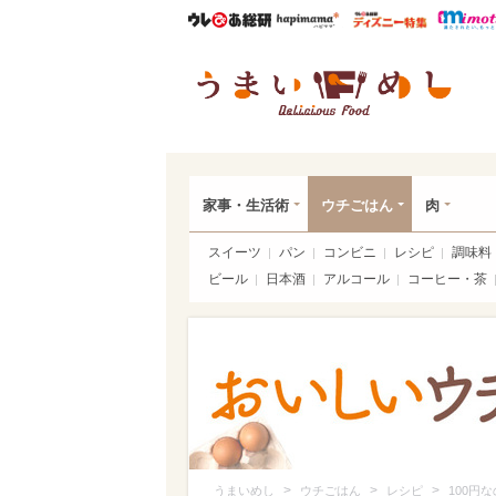
ウレぴあ総研
ハピママ*
ウレぴあ
うま
家事・生活術
ウチごはん
肉
スイーツ
パン
コンビニ
レシピ
調味料
ビール
日本酒
アルコール
コーヒー・茶
>
>
>
うまいめし
ウチごはん
レシピ
100円