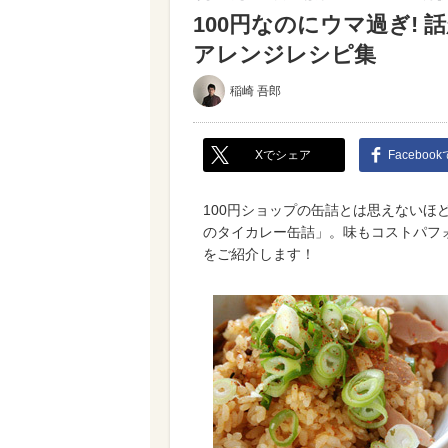
100円なのにウマ過ぎ!
アレンジレシピ集
稲崎 吾郎
Xでシェア
Faceboo
100円ショップの缶詰とは思えないほ
のタイカレー缶詰」。味もコストパフ
をご紹介します！