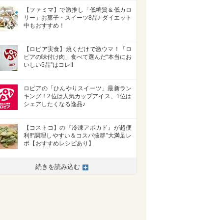
【ファミマ】で激推し「低糖質＆低カロ
リー」お菓子・スイーツ8品♪ ダイエット
中もおすすめ！
【ロピア実食】焼くだけで激ウマ！「ロ
ピアの味付け肉」食べて選んだ“本当にお
いしい5品”はコレ!!
ロピアの「ひんやりスイーツ」最新ラン
キング！2位は人気カップアイス、1位は
シェアしたくなる逸品♪
【コストコ】の『冷凍アボカド』が超便
利!!“調理しやすい＆コスパ抜群”大満足レ
ポ【おすすめレシピあり】
続きを読み込む