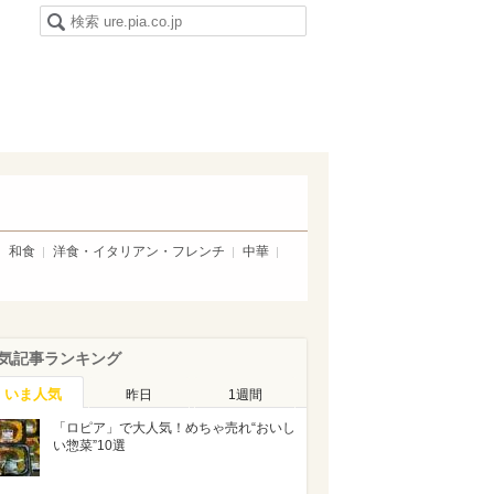
和食
洋食・イタリアン・フレンチ
中華
気記事ランキング
いま人気
昨日
1週間
「ロピア」で大人気！めちゃ売れ“おいし
い惣菜”10選