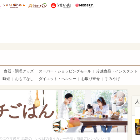
総研 ディズニー特集
mimot.
うまいめし
うまいパン
うまい肉
Medery.
いめし
食器・調理グッズ
スーパー・ショッピングモール
冷凍食品・インスタント
時短
おもてなし
ダイエット・ヘルシー
お取り寄せ
手みやげ
人
1
なのにウマ過ぎ! 話題の「いなばのタイカレー缶詰」簡単アレンジレシピ集