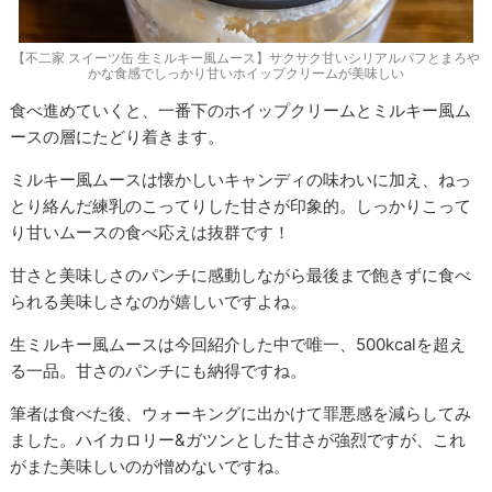
【不二家 スイーツ缶 生ミルキー風ムース】サクサク甘いシリアルパフとまろや
かな食感でしっかり甘いホイップクリームが美味しい
食べ進めていくと、一番下のホイップクリームとミルキー風ム
ースの層にたどり着きます。
ミルキー風ムースは懐かしいキャンディの味わいに加え、ねっ
とり絡んだ練乳のこってりした甘さが印象的。しっかりこって
り甘いムースの食べ応えは抜群です！
甘さと美味しさのパンチに感動しながら最後まで飽きずに食べ
られる美味しさなのが嬉しいですよね。
生ミルキー風ムースは今回紹介した中で唯一、500kcalを超え
る一品。甘さのパンチにも納得ですね。
筆者は食べた後、ウォーキングに出かけて罪悪感を減らしてみ
ました。ハイカロリー&ガツンとした甘さが強烈ですが、これ
がまた美味しいのが憎めないですね。