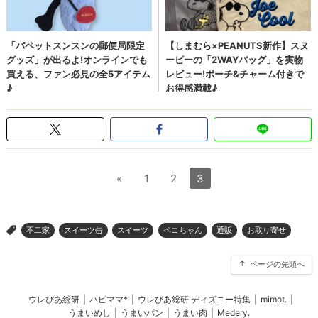
«
1
2
3
不二家
スイーツ缶
スイーツ
ペコちゃん
通販
お取り寄せ
>
ページの先頭へ
ウレぴあ総研
|
ハピママ*
|
ウレぴあ総研 ディズニー特集
|
mimot.
|
うまいめし
|
うまいパン
|
うまい肉
|
Medery.