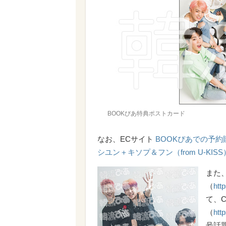
BOOKぴあ特典ポストカード
なお、ECサイト
BOOKぴあでの予
シユン＋キソプ＆フン（from U-KIS
また、
（
htt
て、
（
htt
号話