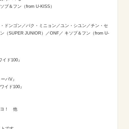
フン（from U-KISS）
・ドンゴン／パク・ミニョン／ユン・シユン／チン・セ
UPER JUNIOR）／ONF／ キソプ＆フン（from U-
イド100』
リーバV』
イド100』
ヨ！ 他
イトです