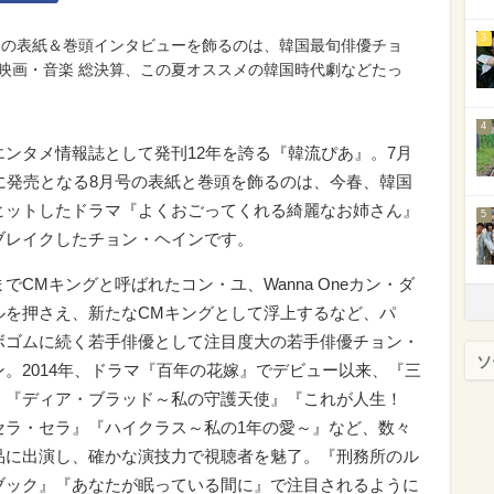
3
号」の表紙＆巻頭インタビューを飾るのは、韓国最旬俳優チョ
・映画・音楽 総決算、この夏オススメの韓国時代劇などたっ
4
エンタメ情報誌として発刊12年を誇る『韓流ぴあ』。7月
日に発売となる8月号の表紙と巻頭を飾るのは、今春、韓国
ヒットしたドラマ『よくおごってくれる綺麗なお姉さん』
5
ブレイクしたチョン・ヘインです。
でCMキングと呼ばれたコン・ユ、Wanna Oneカン・ダ
ルを押さえ、新たなCMキングとして浮上するなど、パ
ボゴムに続く若手俳優として注目度大の若手俳優チョン・
ソ
ン。2014年、ドラマ『百年の花嫁』でデビュー以来、『三
』『ディア・ブラッド～私の守護天使』『これが人生！
セラ・セラ』『ハイクラス～私の1年の愛～』など、数々
品に出演し、確かな演技力で視聴者を魅了。『刑務所のル
ブック』『あなたが眠っている間に』で注目されるように