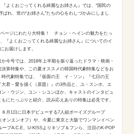
、『よくおごってくれる綺麗なお姉さん』では、“国民の
と呼ばれ、世の“お姉さん”たちの心をわしづかみにしまし
2ページにわたり大特集！ チョン・ヘインの魅力をたっ
、『よくおごってくれる綺麗なお姉さん』についてのイ
にお届けします。
ほか今号では、2018年上半期を振り返ったドラマ・映画・
総決算特集や、この夏オススメの韓国時代劇特集などをお
。時代劇特集では、『仮面の王 イ・ソン』『七日の王
『大君－愛を描く（原題）』の3作品と、ユ・スンホ、エ
ヨン・ウジン、ユン・シユンほか、キャストのインタビュ
ともにたっぷりと紹介。読み応えありの特集は必見です。
、８月1日に日本デビューする7人組ボーイズグループ
F（オンエンオフ）や、今夏に東京と大阪でワンマンイベン
プA.C.E、U-KISSよりキソプ＆フンら、注目のK-POP