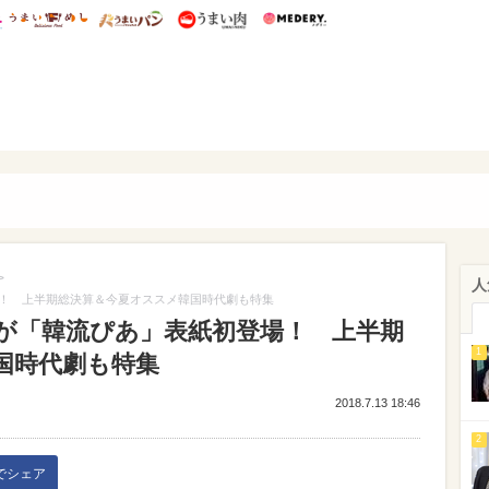
総研 ディズニー特集
mimot.
うまいめし
うまいパン
うまい肉
Medery.
ぴあ
>
人
！ 上半期総決算＆今夏オススメ韓国時代劇も特集
が「韓流ぴあ」表紙初登場！ 上半期
1
国時代劇も特集
2018.7.13 18:46
2
kでシェア