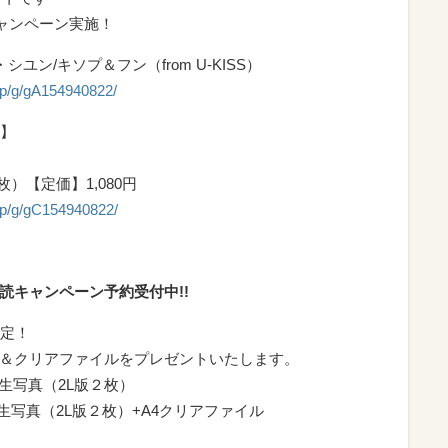
ャンペーン実施！
ユン/キソプ＆フン（from U-KISS）
op/g/gA154940822/
】
枚）【定価】1,080円
op/g/gC154940822/
購読キャンペーン予約受付中!!
定！
写真＆クリアファイルをプレゼントいたします。
-V生写真（2L版２枚）
E-V生写真（2L版２枚）+A4クリアファイル