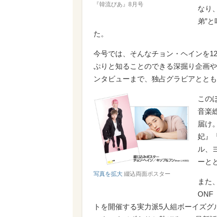
『韓流ぴあ』8月号
なり
弟”
た。
今号では、そんなチョン・ヘインを1
ぷりと知ることのできる深掘り企画や
ンタビューまで、独占グラビアととも
この
音楽
届け
妃』
ル、
ーと
写真を拡大
綴込両面ポスター
また
ON
トを開催する実力派5人組ボーイズグルー