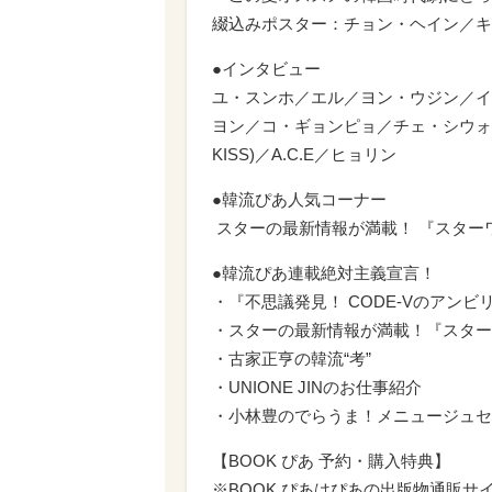
綴込みポスター：チョン・ヘイン／キソプ＆
●インタビュー
ユ・スンホ／エル／ヨン・ウジン／イ
ヨン／コ・ギョンピョ／チェ・シウォン（S
KISS)／A.C.E／ヒョリン
●韓流ぴあ人気コーナー
スターの最新情報が満載！ 『スターワ
●韓流ぴあ連載絶対主義宣言！
・『不思議発見！ CODE-Vのアンビ
・スターの最新情報が満載！『スターワ
・古家正亨の韓流“考”
・UNIONE JINのお仕事紹介
・小林豊のでらうま！メニュージュセ
【BOOK ぴあ 予約・購入特典】
※BOOK ぴあはぴあの出版物通販サ