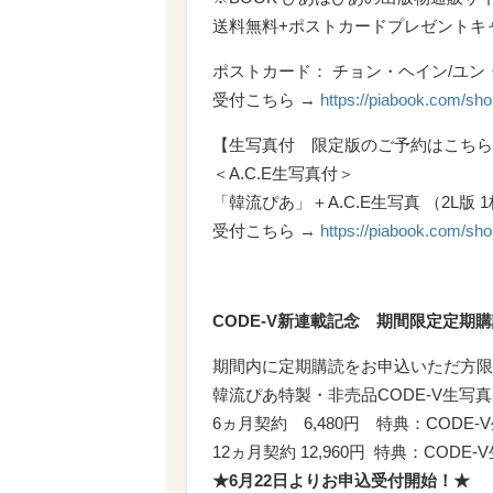
送料無料+ポストカードプレゼントキ
ポストカード： チョン・ヘイン/ユン・シ
受付こちら →
https://piabook.com/sh
【生写真付 限定版のご予約はこちら
＜A.C.E生写真付＞
「韓流ぴあ」＋A.C.E生写真 （2L版 1
受付こちら →
https://piabook.com/sh
CODE-V新連載記念 期間限定定期
期間内に定期購読をお申込いただ方限
韓流ぴあ特製・非売品CODE-V生
6ヵ月契約 6,480円 特典：CODE
12ヵ月契約 12,960円 特典：COD
★6月22日よりお申込受付開始！★