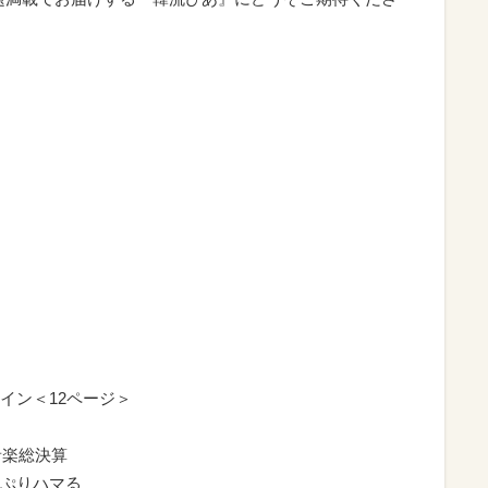
イン＜12ページ＞
音楽総決算
ぷりハマる