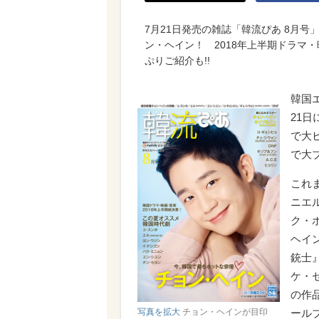
7月21日発売の雑誌「韓流ぴあ 8月
ン・ヘイン！ 2018年上半期ドラマ
ぷりご紹介も!!
韓国
21
で大
で大
これま
ニエ
ク・
ヘイ
銃士
ケ・
の作
ール
写真を拡大
チョン・ヘインが目印