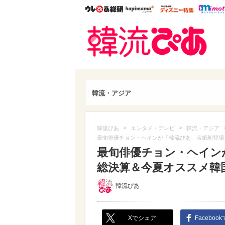
ウレぴあ総研
ハピママ*
ウレぴあ
韓流
韓流・アジア
>
>
韓流ぴあ
エンタメ・テレビ
韓流・アジア
最旬俳優チョン・ヘインが「韓流ぴあ」表紙初登場
最旬俳優チョン・ヘイン
総決算＆今夏オススメ韓
韓流ぴあ
Xでシェア
Faceboo