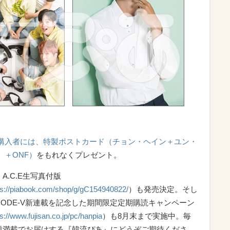
約購入者には、特製ポストカード（チョン・ヘイン＋ユン・
S）＋ONF）
をもれなくプレゼント。
A.C.E生写真付版
ps://piabook.com/shop/g/gC154940822/
）も発売決定。そし
CODE-V新連載を記念した期間限定定期購読キャンペーン
ps://www.fujisan.co.jp/pc/hanpia
）も8月末まで実施中。毎
題満載でお届けする『韓流ぴあ』にどうぞご期待くださ