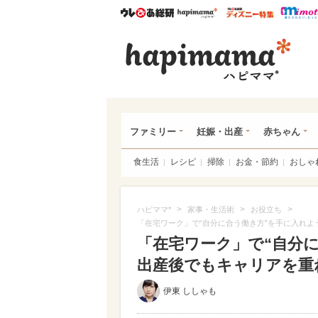
ウレぴあ総研
ハピママ*
ウレぴあ
ハピ
ファミリー
妊娠・出産
赤ちゃん
食生活
レシピ
掃除
お金・節約
おしゃ
>
>
>
ハピママ*
家事・生活術
お役立ち
「在宅ワーク」で“自分に合う働き方”を手に入れ
「在宅ワーク」で“自分
出産後でもキャリアを重
伊東 ししゃも