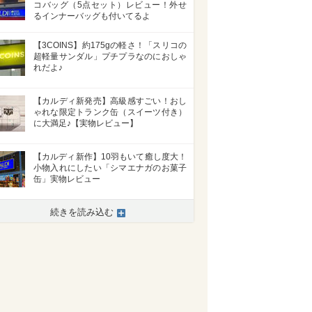
コバッグ（5点セット）レビュー！外せ
るインナーバッグも付いてるよ
【3COINS】約175gの軽さ！「スリコの
超軽量サンダル」プチプラなのにおしゃ
れだよ♪
【カルディ新発売】高級感すごい！おし
ゃれな限定トランク缶（スイーツ付き）
に大満足♪【実物レビュー】
【カルディ新作】10羽もいて癒し度大！
小物入れにしたい「シマエナガのお菓子
缶」実物レビュー
続きを読み込む