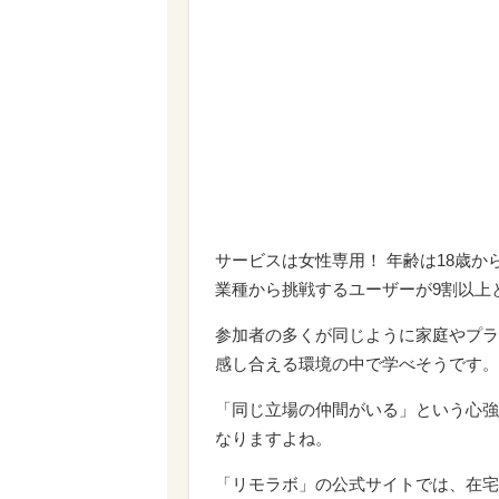
サービスは女性専用！ 年齢は18歳か
業種から挑戦するユーザーが9割以上
参加者の多くが同じように家庭やプラ
感し合える環境の中で学べそうです。
「同じ立場の仲間がいる」という心強
なりますよね。
「リモラボ」の公式サイトでは、在宅
いう女性たちの声が掲載されているの
＊
在宅ワークは、単なる収入源ではなく
す。
だけど始めるにはハードルがやや高く
分には何が合っているのだろう」と悩