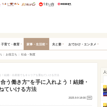
総研 ディズニー特集
mimot.
うまいめし
うまいパン
うまい肉
Medery.
ママ*
子育て・教育
家事・生活術
夫と妻
おでかけ・エンタメ
れ
お役立ち
社会・制度
人
よう！結婚・出産後でもキャリアを重ねていける方法
に合う働き方”を手に入れよう！結婚・
1
ねていける方法
2025.9.9 18:00
PR
2