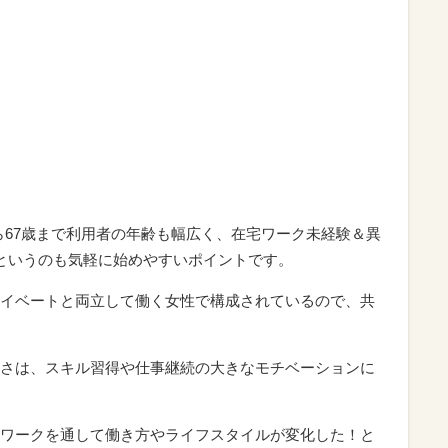
ら67歳まで利用者の年齢も幅広く、在宅ワーク未経験＆異
というのも気軽に始めやすいポイントです。
イベートと両立して働く女性で構成されているので、共
さは、スキル習得や仕事継続の大きなモチベーションに
ワークを通して働き方やライフスタイルが変化した！と
で、ぜひ参考にしてみてください。
、自分らしい働き方や生き方を実現する手段でもありま
感じられてしまい、「何から始めたらいいだろう」「自
み過ぎて始められないという現状も垣間見えます。