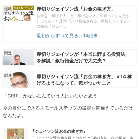
厚切りジェイソン流「お金の稼ぎ方」
お金を「稼げる人」と「稼げない人」の差ってなんだか
知ってる？11月20日より発売される、厚切りジェイソン
の書籍『ジェイ…
最初からすべて見る（14記事）
厚切りジェイソンが「本当に貯まる投資法」
を解説！銀行預金だけで大丈夫？
厚切りジェイソン流「お金の稼ぎ方」＃14 稼
げるようになって、気がついたこと
「GRIT」がないなんていう人はいないと思う。
今の自分にできるスモールステップの設定を間違えているだけ
なんだよ。
『ジェイソン流お金の稼ぎ方』
「ジェイソン流お金を稼ぐ力をつける8の方法」など紹介。も