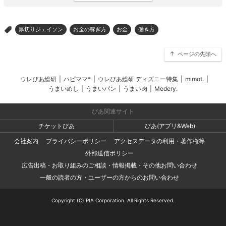
厚切りジェイソン
お金の稼ぎ方
お金
働き方
>
ページの先頭へ
ウレぴあ総研
|
ハピママ*
|
ウレぴあ総研 ディズニー特集
|
mimot.
|
うまいめし
|
うまいパン
|
うまい肉
|
Medery.
ぴあ関連サイト
チケットぴあ
ぴあ(アプリ&Web)
会社案内
プライバシーポリシー
アクセスデータの利用・著作権等
外部送信ポリシー
広告出稿・お取り組みのご相談・情報掲載・その他お問い合わせ
一般の読者の方・ユーザーの方からのお問い合わせ
Copyright (C) PIA Corporation. All Rights Reserved.