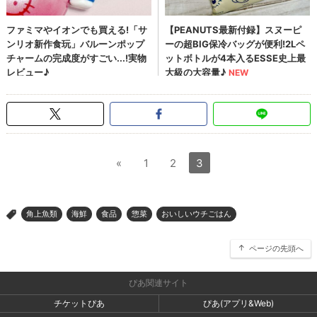
«
1
2
3
角上魚類
海鮮
食品
惣菜
おいしいウチごはん
>
ページの先頭へ
ぴあ関連サイト
チケットぴあ
ぴあ(アプリ&Web)