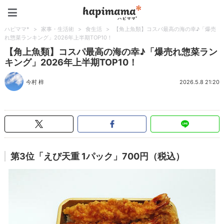
ハピママ*
ハピママ*
>
家事・生活術
>
食生活
>
【角上魚類】コスパ最高の海の幸♪「爆売
れ惣菜ランキング」2026年上半期TOP10！
【角上魚類】コスパ最高の海の幸♪「爆売れ惣菜ラン
キング」2026年上半期TOP10！
今村 梓
2026.5.8 21:20
第3位「えび天重 1パック」700円（税込）