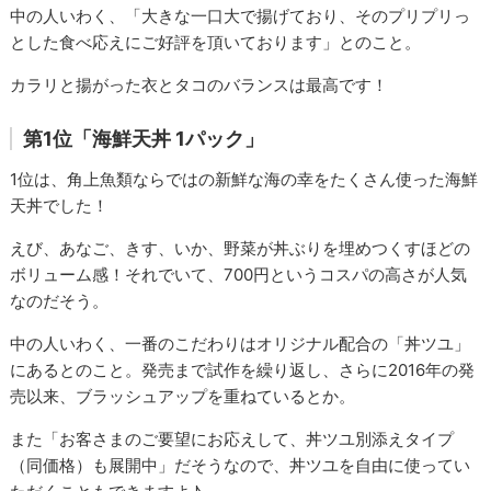
中の人いわく、「大きな一口大で揚げており、そのプリプリっ
とした食べ応えにご好評を頂いております」とのこと。
カラリと揚がった衣とタコのバランスは最高です！
第1位「海鮮天丼 1パック」
1位は、角上魚類ならではの新鮮な海の幸をたくさん使った海鮮
天丼でした！
えび、あなご、きす、いか、野菜が丼ぶりを埋めつくすほどの
ボリューム感！それでいて、700円というコスパの高さが人気
なのだそう。
中の人いわく、一番のこだわりはオリジナル配合の「丼ツユ」
にあるとのこと。発売まで試作を繰り返し、さらに2016年の発
売以来、ブラッシュアップを重ねているとか。
また「お客さまのご要望にお応えして、丼ツユ別添えタイプ
（同価格）も展開中」だそうなので、丼ツユを自由に使ってい