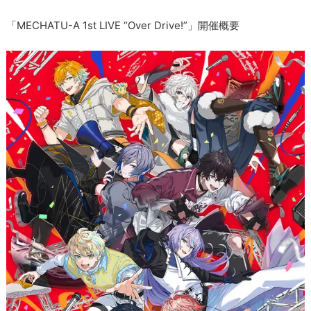
「MECHATU-A 1st LIVE “Over Drive!”」開催概要