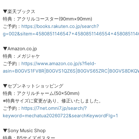
▼楽天ブックス
特典：アクリルコースター(90mm×90mm)
ご予約：
https://books.rakuten.co.jp/search?
g=002&sitem=4580851146547+4580851146554+458085114
▼Amazon.co.jp
特典：メガジャケ
ご予約：
https://www.amazon.co.jp/s?field-
asin=B0GVS1FV8R|B0GVS1QZ6S|B0GVS65ZRC|B0GVS8DKQ
▼セブンネットショッピング
特典：アクリルチャーム(50×50mm)
※特典サイズに変更があり、修正いたしました。
ご予約：
https://7net.omni7.jp/search/?
keyword=mechatua20260722&searchKeywordFlg=1
▼Sony Music Shop
特典：B5サイズポスター