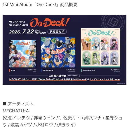
1st Mini Album「On-Deck!」商品概要
■ アーティスト
MECHATU-A
(佐伯イッテツ / 赤城ウェン / 宇佐美リト / 緋八マナ / 星導ショ
ウ / 叢雲カゲツ / 小柳ロウ / 伊波ライ)