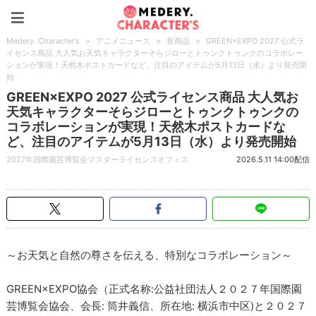
Medery. Character's
Medery. Character's
>
アニメニュース
>
新商品
>
GREEN×EXPO 2027 公式ラ
イセンス商品 大人気お天気キャラクターそらジローとトゥンクトゥンクのコラボレー
ションが実現！天然木ポストカードなど、注目のアイテムが5月13日（水）より発売開
始
GREEN×EXPO 2027 公式ライセンス商品 大人気お
天気キャラクターそらジローとトゥンクトゥンクの
コラボレーションが実現！天然木ポストカードな
ど、注目のアイテムが5月13日（水）より発売開始
2027年国際園芸博覧会マスターライセンスオフィス
2026.5.11 14:00配信
～お天気と自然の尊さを伝える、特別なコラボレーション～
GREEN×EXPO協会（正式名称:公益社団法人２０２７年国際園
芸博覧会協会、会長: 筒井義信、所在地: 横浜市中区)と２０２７