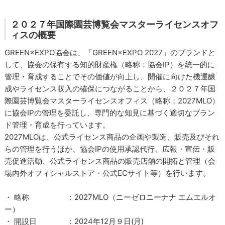
２０２７年国際園芸博覧会マスターライセンスオフ
ィスの概要
GREEN×EXPO協会は、「GREEN×EXPO 2027」のブランドと
して、協会の保有する知的財産権（略称：協会IP）を統一的に
管理・育成することでその価値が向上し、開催に向けた機運醸
成やライセンス収入の確保につながることから、２０２７年国
際園芸博覧会マスターライセンスオフィス（略称：2027MLO）
に協会IPの管理を委託し、専門的な知見に基づく適切なブラン
ド管理・育成を行っています。
2027MLOは、公式ライセンス商品の企画や製造、販売及びそれ
らの管理を行うほか、協会IPの使用承認代行、広報・宣伝・販
売促進活動、公式ライセンス商品の販売店舗の開拓と管理（会
場内外オフィシャルストア・公式ECサイト等）を行います。
・ 略称 ：2027MLO（ニーゼロニーナナ エムエルオ
ー）
・ 開設日 ：2024年12月９日(月)