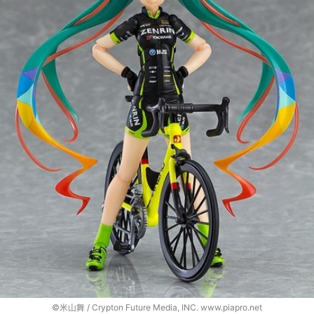
©米山舞 / Crypton Future Media, INC. www.piapro.net