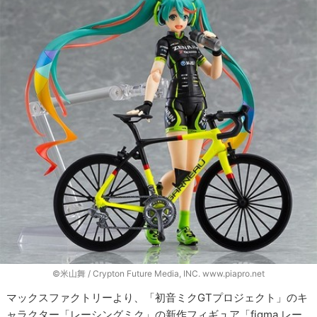
©米山舞 / Crypton Future Media, INC. www.piapro.net
マックスファクトリーより、「初音ミクGTプロジェクト」のキ
ャラクター「レーシングミク」の新作フィギュア「figma レー