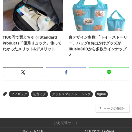
フィギュア
初音ミク
グッドスマイルレーシング
figma
>
ページの先頭へ
ぴあ関連サイト
チケットぴあ
ぴあ(アプリ&Web)