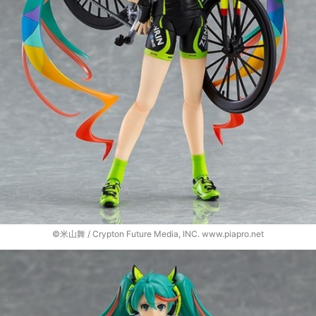
©米山舞 / Crypton Future Media, INC. www.piapro.net