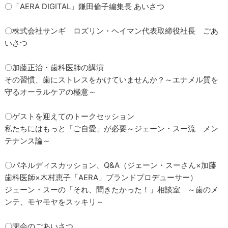
〇「AERA DIGITAL」鎌田倫子編集長 あいさつ
〇株式会社サンギ ロズリン・ヘイマン代表取締役社長 ごあ
いさつ
〇加藤正治・歯科医師の講演
その習慣、歯にストレスをかけていませんか？～エナメル質を
守るオーラルケアの極意～
〇ゲストを迎えてのトークセッション
私たちにはもっと「ご自愛」が必要～ジェーン・スー流 メン
テナンス論～
〇パネルディスカッション、Q&A（ジェーン・スーさん×加藤
歯科医師×木村恵子「AERA」ブランドプロデューサー）
ジェーン・スーの「それ、聞きたかった！」相談室 ～歯のメ
ンテ、モヤモヤをスッキリ～
〇閉会のごあいさつ