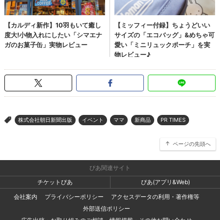
株式会社朝日新聞出版
イベント
ママ
新商品
PR TIMES
>
ページの先頭へ
ぴあ関連サイト
チケットぴあ
ぴあ(アプリ&Web)
会社案内
プライバシーポリシー
アクセスデータの利用・著作権等
外部送信ポリシー