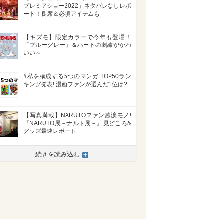
プレミアショー2022」ネタバレなしレポ
ート！良席＆必須アイテムも
【ギズモ】限定カラーで今年も登場！
「ブルーグレー」＆ハートの刺繍がかわ
いい～！
#私を構成する5つのマンガ TOP50ラン
キング発表! 漫画ファンが選んだ1位は?
【写真満載】NARUTOファン感涙モノ!
『NARUTO展－ナルト展－』見どころ&
グッズ最速レポート
続きを読み込む