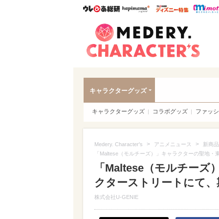
ウレぴあ総研
ハピママ*
ウレぴあ
Meder
キャラクターグッズ
キャラクターグッズ
コラボグッズ
ファッシ
>
>
Medery. Character's
アニメニュース
新商品
「Maltese（モルチーズ）」キャラクターの聖地・
「Maltese（モルチ
クターストリートにて、期間
株式会社U-GENIE