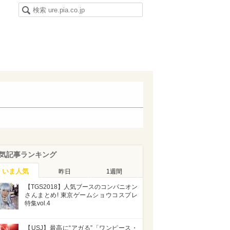
気記事ランキング
いま人気
昨日
1週間
【TGS2018】人気ブースのコンパニオン
さんまとめ! 東京ゲームショウコスプレ
特集vol.4
【USJ】最高に“アガる”「ワンピース・