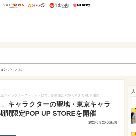
総研 ディズニー特集
mimot.
うまいめし
うまいパン
うまい肉
Medery.
y. Character's
ョンアイテム
>
人
東京キャラクターストリートにて、期間限定POP UP STOREを開催
ーズ）」キャラクターの聖地・東京キャラ
1
限定POP UP STOREを開催
2026.6.5 20:00配信
2