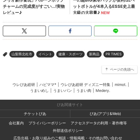
山梨県北杜市
イベント
健康・スポーツ
新商品
PR TIMES
>
ページの先頭へ
ウレぴあ総研
|
ハピママ*
|
ウレぴあ総研 ディズニー特集
|
mimot.
|
うまいめし
|
うまいパン
|
うまい肉
|
Medery.
ぴあ関連サイト
チケットぴあ
ぴあ(アプリ&Web)
会社案内
プライバシーポリシー
アクセスデータの利用・著作権等
外部送信ポリシー
広告出稿・お取り組みのご相談・情報掲載・その他お問い合わせ