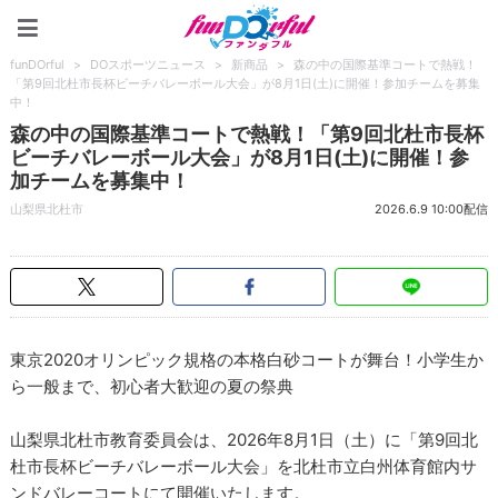
funDOrful
funDOrful
>
DOスポーツニュース
>
新商品
>
森の中の国際基準コートで熱戦！
「第9回北杜市長杯ビーチバレーボール大会」が8月1日(土)に開催！参加チームを募集
中！
森の中の国際基準コートで熱戦！「第9回北杜市長杯
ビーチバレーボール大会」が8月1日(土)に開催！参
加チームを募集中！
山梨県北杜市
2026.6.9 10:00配信
東京2020オリンピック規格の本格白砂コートが舞台！小学生か
ら一般まで、初心者大歓迎の夏の祭典
山梨県北杜市教育委員会は、2026年8月1日（土）に「第9回北
杜市長杯ビーチバレーボール大会」を北杜市立白州体育館内サ
ンドバレーコートにて開催いたします。