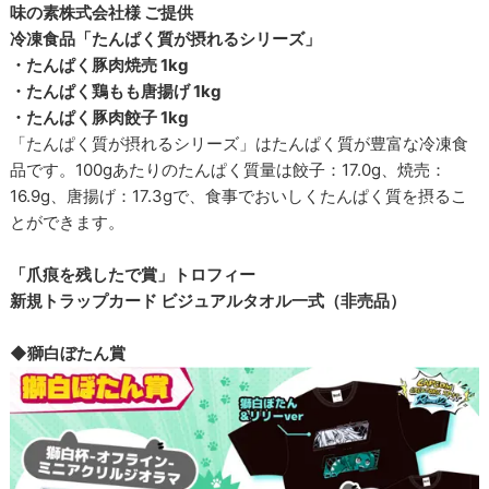
味の素株式会社様 ご提供
冷凍食品「たんぱく質が摂れるシリーズ」
・たんぱく豚肉焼売 1kg
・たんぱく鶏もも唐揚げ 1kg
・たんぱく豚肉餃子 1kg
「たんぱく質が摂れるシリーズ」はたんぱく質が豊富な冷凍食
品です。100gあたりのたんぱく質量は餃子：17.0g、焼売：
16.9g、唐揚げ：17.3gで、食事でおいしくたんぱく質を摂るこ
とができます。
「爪痕を残したで賞」トロフィー
新規トラップカード ビジュアルタオル一式（非売品）
◆獅白ぼたん賞