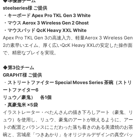
◆準優勝チーム
steelseries様 ご提供
・キーボード Apex Pro TKL Gen 3 White
・マウス Aerox 3 Wireless Gen 2 Ghost
・マウスパッド QcK Heavy XXL White
Apex Pro TKL Gen 3の高速入力、軽量Aerox 3 Wireless Gen
2の素早いエイム、厚く広いQcK Heavy XXLの安定した操作面
で、精密なプレイを実現。
◆第3位チーム
GRAPHT様 ご提供
・
ストリートファイター Special Moves Series 茶碗（ストリ
ートファイター6
リュウ／豪鬼） 各1個
・真豪鬼米 ×5袋
イラストレーター・ぺたんさんの描き下ろしアート（豪鬼、リ
ュウ）を使用し、リュウ、豪鬼のアートが映えるように、アー
トの配置とバランスにこだわった落ち着きのある美濃焼のお茶
碗と、宮城産「つきあかり」をオリジナルデザインの真空パッ