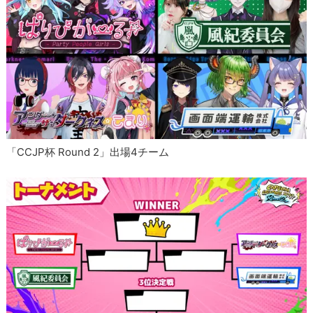
「CCJP杯 Round 2」出場4チーム