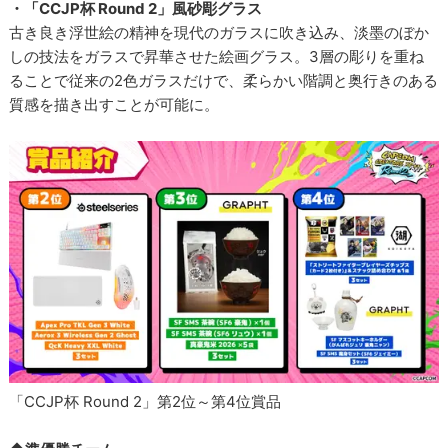
・「CCJP杯 Round 2」風砂彫グラス
古き良き浮世絵の精神を現代のガラスに吹き込み、淡墨のぼか
しの技法をガラスで昇華させた絵画グラス。3層の彫りを重ね
ることで従来の2色ガラスだけで、柔らかい階調と奥行きのある
質感を描き出すことが可能に。
「CCJP杯 Round 2」第2位～第4位賞品