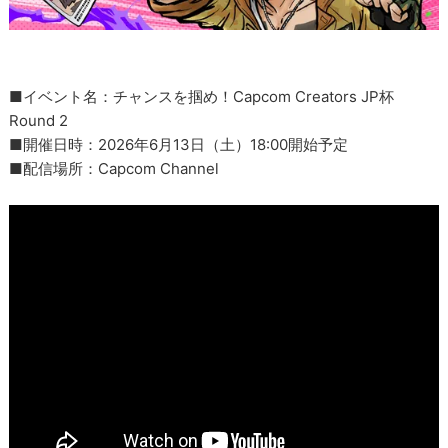
■イベント名：チャンスを掴め！Capcom Creators JP杯
Round 2
■開催日時：2026年6月13日（土）18:00開始予定
■配信場所：Capcom Channel