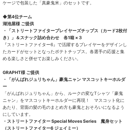
ケージで包装した「真豪鬼米」のセットです。
◆第4位チーム
湖池屋様 ご提供
・「ストリートファイタープレイヤーズチップス（カード2枚付
き）」＆スナック詰め合わせ 各1箱 ×３
『ストリートファイター6』で活躍するプレイヤーをデザインし
たカードがセットとなったポテトチップス。各選手の応援と集
める楽しさと併せてお楽しみください。
GRAPHT様 ご提供
・「がんばれジュリちゃん」豪鬼ニャン マスコットキーホルダ
ー
「がんばれジュリちゃん」から、ルークの変なTシャツ「豪鬼
ニャン」をマスコットキーホルダーに再現！ マスコット化に
あたり、背面の髪の毛のまとめ方も豪鬼とおそろいになるよう
にしています。
・ストリートファイター Special Moves Series 魔身セット
（ストリートファイター6 ジェイミー）