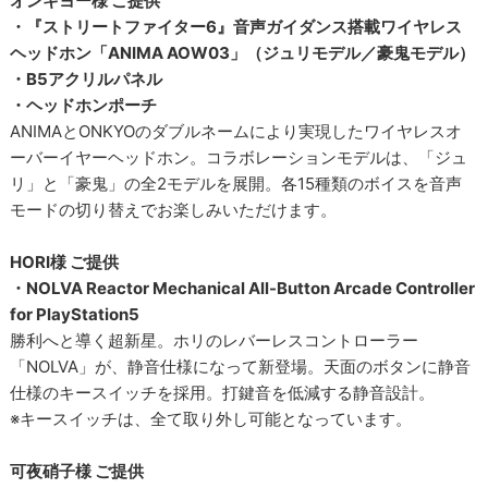
オンキヨー様 ご提供
・『ストリートファイター6』音声ガイダンス搭載ワイヤレス
ヘッドホン「ANIMA AOW03」（ジュリモデル／豪鬼モデル）
・B5アクリルパネル
・ヘッドホンポーチ
ANIMAとONKYOのダブルネームにより実現したワイヤレスオ
ーバーイヤーヘッドホン。コラボレーションモデルは、「ジュ
リ」と「豪鬼」の全2モデルを展開。各15種類のボイスを音声
モードの切り替えでお楽しみいただけます。
HORI様 ご提供
・NOLVA Reactor Mechanical All-Button Arcade Controller
for PlayStation5
勝利へと導く超新星。ホリのレバーレスコントローラー
「NOLVA」が、静音仕様になって新登場。天面のボタンに静音
仕様のキースイッチを採用。打鍵音を低減する静音設計。
※キースイッチは、全て取り外し可能となっています。
可夜硝子様 ご提供