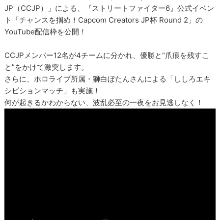
JP（CCJP）」による、『ストリートファイター6』公式イベン
ト「チャンスを掴め！Capcom Creators JP杯 Round 2」の
YouTube配信枠を公開！
CCJPメンバー12名が4チームに分かれ、優勝と“爪痕を残すこ
と”をかけて激突します。
さらに、ホロライブ所属・獅白ぼたんさんによる「ししろエキ
シビションマッチ」も実施！
何が起きるかわからない、波乱必至の一夜をお見逃しなく！