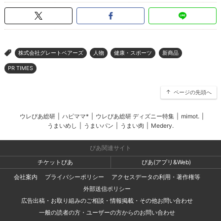
株式会社グレートベアーズ
人物
健康・スポーツ
新商品
>
PR TIMES
ページの先頭へ
ウレぴあ総研
|
ハピママ*
|
ウレぴあ総研 ディズニー特集
|
mimot.
|
うまいめし
|
うまいパン
|
うまい肉
|
Medery.
ぴあ関連サイト
チケットぴあ
ぴあ(アプリ&Web)
会社案内
プライバシーポリシー
アクセスデータの利用・著作権等
外部送信ポリシー
広告出稿・お取り組みのご相談・情報掲載・その他お問い合わせ
一般の読者の方・ユーザーの方からのお問い合わせ