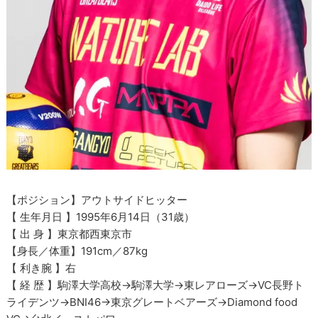
【ポジション】アウトサイドヒッター
【 生年月日 】1995年6月14日（31歳）
【 出 身 】東京都西東京市
【身長／体重】191cm／87kg
【 利き腕 】右
【 経 歴 】駒澤大学高校→駒澤大学→東レアローズ→VC長野ト
ライデンツ→BNI46→東京グレートベアーズ→Diamond food