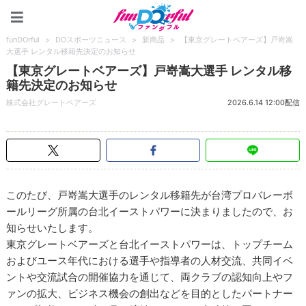
funDOrful
funDOrful
>
DOスポーツニュース
>
新商品
>
【東京グレートベアーズ】戸嵜嵩
大選手 レンタル移籍先決定のお知らせ
【東京グレートベアーズ】戸嵜嵩大選手 レンタル移
籍先決定のお知らせ
株式会社グレートベアーズ
2026.6.14 12:00配信
このたび、戸嵜嵩大選手のレンタル移籍先が台湾プロバレーボ
ールリーグ所属の台北イーストパワーに決まりましたので、お
知らせいたします。
東京グレートベアーズと台北イーストパワーは、トップチーム
およびユース年代における選手や指導者の人材交流、共同イベ
ントや交流試合の開催協力を通じて、両クラブの認知向上やフ
ァンの拡大、ビジネス機会の創出などを目的としたパートナー