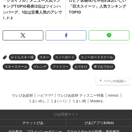
かぐらスキー場
スキー
スノーボード
スノーボードスクール
>
スキースクール
ゲレンデ
ファミリー
おでかけ
車でおでかけ
ページの先頭へ
ウレぴあ総研
|
ハピママ*
|
ウレぴあ総研 ディズニー特集
|
mimot.
|
うまいめし
|
うまいパン
|
うまい肉
|
Medery.
ぴあ関連サイト
チケットぴあ
ぴあ(アプリ&Web)
会社案内
プライバシーポリシー
アクセスデータの利用・著作権等