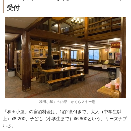
受付
「和田小屋」の内部｜かぐらスキー場
「和田小屋」の宿泊料金は、1泊2食付きで、大人（中学生以
上）¥8,200、子ども（小学生まで）¥6,600という、リーズナブ
ルさ。