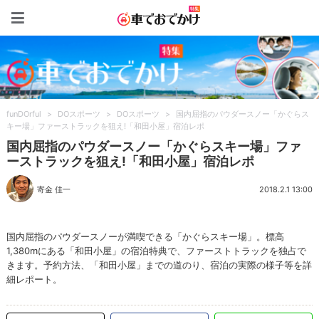
車でおでかけ特集
funDOrful
>
DOスポーツ
>
DOスポーツ
>
国内屈指のパウダースノー「かぐらス
キー場」ファーストラックを狙え!「和田小屋」宿泊レポ
国内屈指のパウダースノー「かぐらスキー場」ファ
ーストラックを狙え!「和田小屋」宿泊レポ
寄金 佳一
2018.2.1 13:00
国内屈指のパウダースノーが満喫できる「かぐらスキー場」。標高
1,380mにある「和田小屋」の宿泊特典で、ファーストトラックを独占で
きます。予約方法、「和田小屋」までの道のり、宿泊の実際の様子等を詳
細レポート。