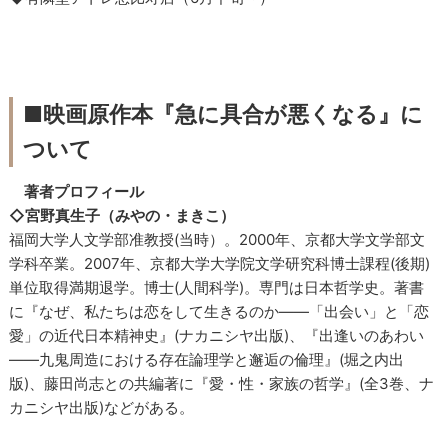
■映画原作本『急に具合が悪くなる』に
ついて
著者プロフィール
◇宮野真生子（みやの・まきこ）
福岡大学人文学部准教授(当時）。2000年、京都大学文学部文
学科卒業。2007年、京都大学大学院文学研究科博士課程(後期)
単位取得満期退学。博士(人間科学)。専門は日本哲学史。著書
に『なぜ、私たちは恋をして生きるのか――「出会い」と「恋
愛」の近代日本精神史』(ナカニシヤ出版)、『出逢いのあわい
――九鬼周造における存在論理学と邂逅の倫理』(堀之内出
版)、藤田尚志との共編著に『愛・性・家族の哲学』(全3巻、ナ
カニシヤ出版)などがある。