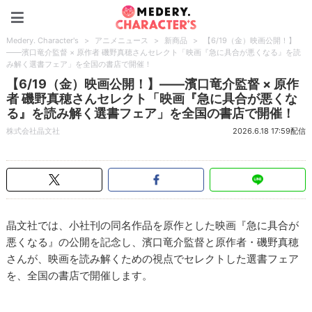
Medery. Character's
Medery. Character's
>
アニメニュース
>
新商品
>
【6/19（金）映画公開！】
――濱口竜介監督 × 原作者 磯野真穂さんセレクト「映画『急に具合が悪くなる』を読
み解く選書フェア」を全国の書店で開催！
【6/19（金）映画公開！】――濱口竜介監督 × 原作
者 磯野真穂さんセレクト「映画『急に具合が悪くな
る』を読み解く選書フェア」を全国の書店で開催！
株式会社晶文社
2026.6.18 17:59配信
晶文社では、小社刊の同名作品を原作とした映画『急に具合が
悪くなる』の公開を記念し、濱口竜介監督と原作者・磯野真穂
さんが、映画を読み解くための視点でセレクトした選書フェア
を、全国の書店で開催します。