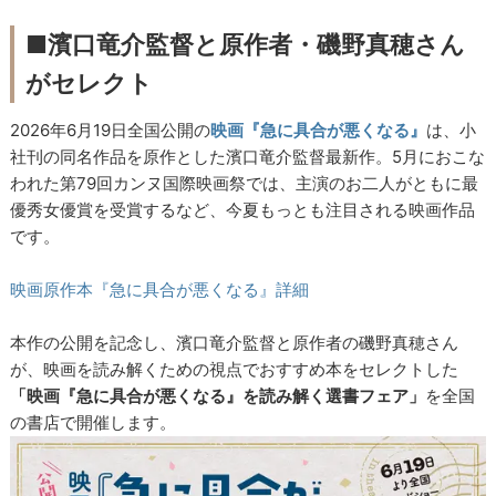
■濱口竜介監督と原作者・磯野真穂さん
がセレクト
2026年6月19日全国公開の
映画『急に具合が悪くなる』
は、小
社刊の同名作品を原作とした濱口竜介監督最新作。5月におこな
われた第79回カンヌ国際映画祭では、主演のお二人がともに最
優秀女優賞を受賞するなど、今夏もっとも注目される映画作品
です。
映画原作本『急に具合が悪くなる』詳細
本作の公開を記念し、濱口竜介監督と原作者の磯野真穂さん
が、映画を読み解くための視点でおすすめ本をセレクトした
「映画『急に具合が悪くなる』を読み解く選書フェア」
を全国
の書店で開催します。