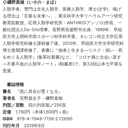
◇磯野真穂（いその・まほ）
人類学者。専門は文化人類学、医療人類学。博士(文学)。掲げ
る理念は「言葉を未来へ」。東京科学大学リベラルアーツ研究
教育院教授。応用人類学研究所・ANTHRO(アンソロ)所長。一
般社団法人De-Silo理事。長野県安曇野市出身。1999年、早稲
田大学人間科学部スポーツ科学科卒業。オレゴン州立大学応用
人類学研究科修士課程修了後、2010年、早稲田大学文学研究科
博士後期課程修了。著書に『他者と生きる―リスク・病い・死
をめぐる人類学』(集英社新書)など。『コロナ禍と出会い直す
―不要不急の人類学ノート』(柏書房)で、第33回山本七平賞を
受賞。
書誌情報
書名
『急に具合が悪くなる』
著者名
宮野真生子・磯野真穂
判型／頁数
四六判並製
／
256頁
定価
1,760円（本体1,600円＋税）
ISBN
978-4-7949-7156-2 C0095
刊行年月
2019年9月