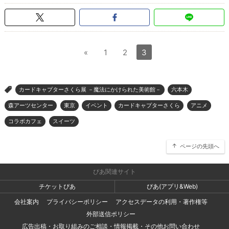
«
1
2
3
カードキャプターさくら展 －魔法にかけられた美術館－
六本木
>
森アーツセンター
東京
イベント
カードキャプターさくら
アニメ
コラボカフェ
スイーツ
ページの先頭へ
ぴあ関連サイト
チケットぴあ
ぴあ(アプリ&Web)
会社案内
プライバシーポリシー
アクセスデータの利用・著作権等
外部送信ポリシー
広告出稿・お取り組みのご相談・情報掲載・その他お問い合わせ