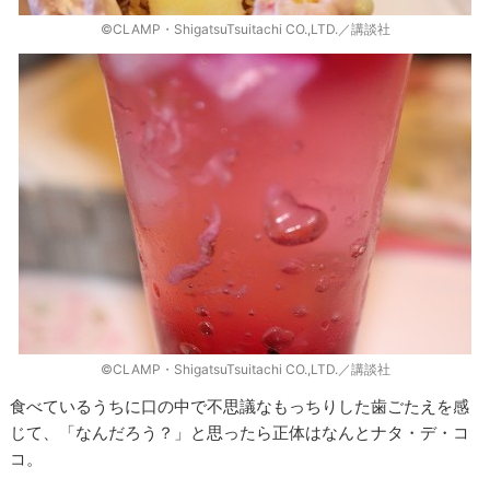
©CLAMP・ShigatsuTsuitachi CO.,LTD.／講談社
©CLAMP・ShigatsuTsuitachi CO.,LTD.／講談社
食べているうちに口の中で不思議なもっちりした歯ごたえを感
じて、「なんだろう？」と思ったら正体はなんとナタ・デ・コ
コ。