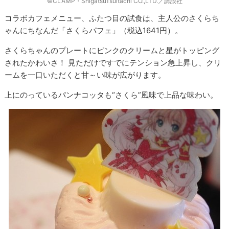
©CLAMP・ShigatsuTsuitachi CO.,LTD.／講談社
コラボカフェメニュー、ふたつ目の試食は、主人公のさくらち
ゃんにちなんだ「さくらパフェ」（税込1641円）。
さくらちゃんのプレートにピンクのクリームと星がトッピング
されたかわいさ！ 見ただけですでにテンション急上昇し、クリ
ームを一口いただくと甘～い味が広がります。
上にのっているパンナコッタも“さくら”風味で上品な味わい。