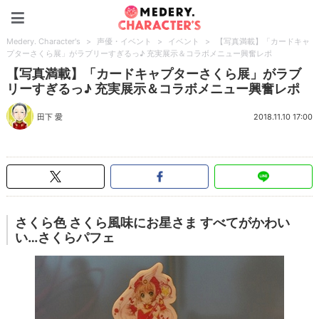
Medery. Character's
Medery. Character's
>
声優・イベント
>
イベント
>
【写真満載】「カードキャ
プターさくら展」がラブリーすぎるっ♪ 充実展示＆コラボメニュー興奮レポ
【写真満載】「カードキャプターさくら展」がラブ
リーすぎるっ♪ 充実展示＆コラボメニュー興奮レポ
田下 愛
2018.11.10 17:00
さくら色 さくら風味にお星さま すべてがかわい
い…さくらパフェ