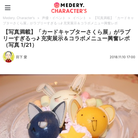
Medery. Character's
Medery. Character's
>
声優・イベント
>
イベント
>
【写真満載】「カードキャ
プターさくら展」がラブリーすぎるっ♪ 充実展示＆コラボメニュー興奮レポ
【写真満載】「カードキャプターさくら展」がラブ
リーすぎるっ♪ 充実展示＆コラボメニュー興奮レポ
（写真 1/21）
田下 愛
2018.11.10 17:00