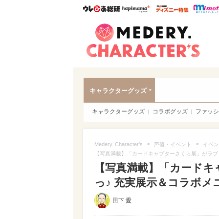
ウレぴあ総研
ハピママ*
ウレぴあ
Meder
キャラクターグッズ
キャラクターグッズ
コラボグッズ
ファッシ
>
>
Medery. Character's
声優・イベント
イベン
【写真満載】「カードキャプターさくら展」がラブ
【写真満載】「カードキ
っ♪ 充実展示＆コラボメニ
田下 愛