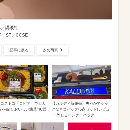
LTD.／講談社
P・ST／CCSE
記事に戻る
次の写真