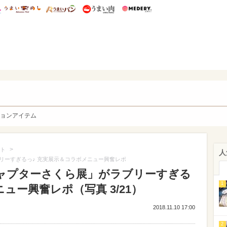
総研 ディズニー特集
mimot.
うまいめし
うまいパン
うまい肉
Medery.
y. Character's
ョンアイテム
>
ト
人
リーすぎるっ♪ 充実展示＆コラボメニュー興奮レポ
ャプターさくら展」がラブリーすぎる
1
ュー興奮レポ（写真 3/21）
2018.11.10 17:00
2