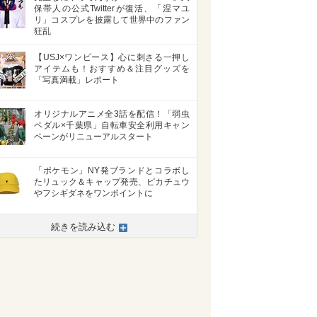
保帯人の公式Twitterが復活、「涅マユ
リ」コスプレを披露して世界中のファン
狂乱
【USJ×ワンピース】心に刺さる一押し
アイテムも！おすすめ＆注目グッズを
「写真満載」レポート
オリジナルアニメ全3話を配信！「弱虫
ペダル×千葉県」自転車安全利用キャン
ペーンがリニューアルスタート
「ポケモン」NY発ブランドとコラボし
たリュック＆キャップ発売、ピカチュウ
やフシギダネをワンポイントに
>
続きを読み込む