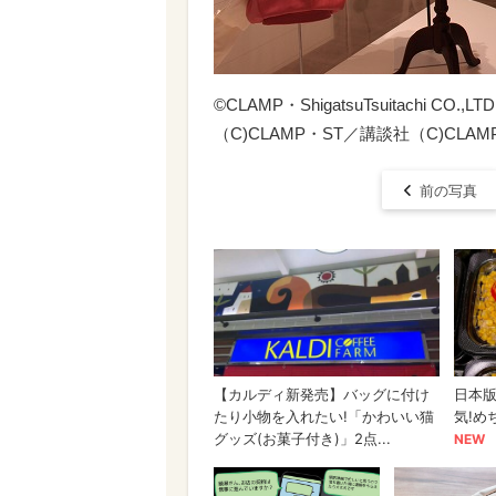
©CLAMP・ShigatsuTsuitachi CO.,
（C)CLAMP・ST／講談社（C)CLAM
前の写真