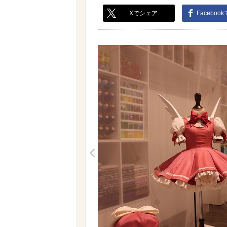
Xでシェア
Faceboo
<