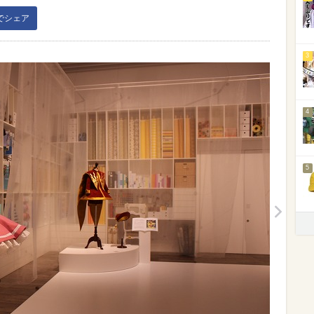
kでシェア
3
4
5