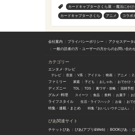
>
カードキャプターさくら展 －魔法にかけ
カードキャプターさくら
アニメ
コラボ
会社案内
プライバシーポリシー
アクセスデータ
一般の読者の方・ユーザーの方からのお問い合わ
カテゴリー
エンタメ･テレビ
テレビ
音楽
V系
アイドル
映画
アニメ
2
ファミリー
家庭
子ども
おしゃれ
おでかけ・
ディズニー
TDL
TDS
裏ワザ・攻略
混雑予想
グルメ･料理
スイーツ
食品
飲料
お菓子
お
ライフスタイル
生活・ライフハック
お金
おで
特集
・
連載
・
まとめ
特集『おいしいウチごはん』
ぴあ関連サイト
チケットぴあ
ぴあ(アプリ&Web)
BOOKぴあ