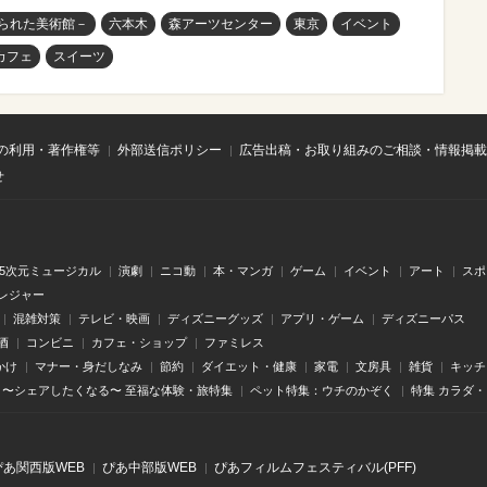
られた美術館－
六本木
森アーツセンター
東京
イベント
カフェ
スイーツ
の利用・著作権等
外部送信ポリシー
広告出稿・お取り組みのご相談・情報掲載
せ
.5次元ミュージカル
演劇
ニコ動
本・マンガ
ゲーム
イベント
アート
スポ
レジャー
混雑対策
テレビ・映画
ディズニーグッズ
アプリ・ゲーム
ディズニーパス
酒
コンビニ
カフェ・ショップ
ファミレス
かけ
マナー・身だしなみ
節約
ダイエット・健康
家電
文房具
雑貨
キッチ
〜シェアしたくなる〜 至福な体験・旅特集
ペット特集：ウチのかぞく
特集 カラダ
ぴあ関⻄版WEB
ぴあ中部版WEB
ぴあフィルムフェスティバル(PFF)