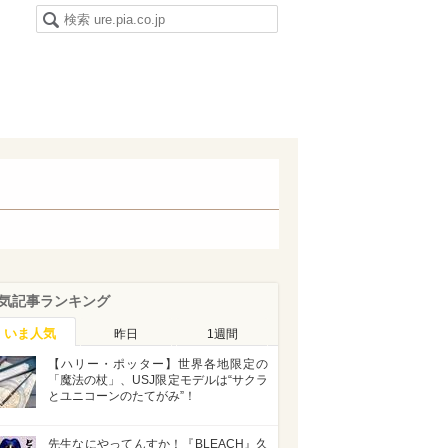
気記事ランキング
いま人気
昨日
1週間
【ハリー・ポッター】世界各地限定の
「魔法の杖」、USJ限定モデルは“サクラ
とユニコーンのたてがみ”！
先生なにやってんすか！『BLEACH』久