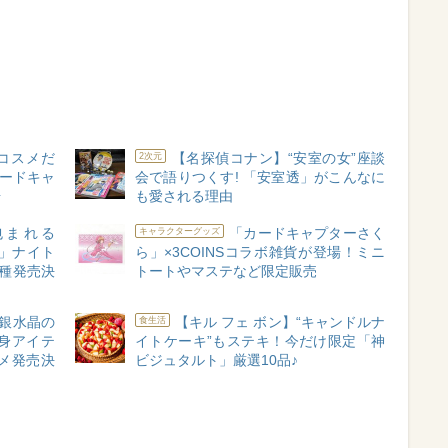
“コスメだ
【名探偵コナン】“安室の女”座談
2次元
カードキャ
会で語りつくす! 「安室透」がこんなに
場
も愛される理由
包まれる
「カードキャプターさく
キャラクターグッズ
」ナイト
ら」×3COINSコラボ雑貨が登場！ミニ
種発売決
トートやマステなど限定販売
銀水晶の
【キル フェ ボン】“キャンドルナ
食生活
身アイテ
イトケーキ”もステキ！今だけ限定「神
メ発売決
ビジュタルト」厳選10品♪