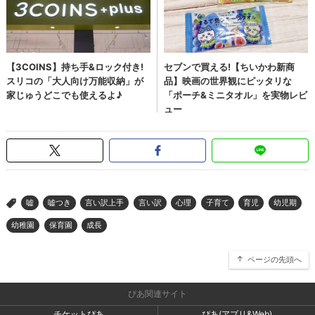
嘘
嘘つき
言い訳上手
言い訳
心理
子育て
育児
幼児期
>
幼稚園
保育園
成長
ページの先頭へ
ぴあ関連サイト
チケットぴあ
ぴあ(アプリ&Web)