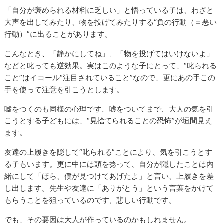
「自分が褒められる材料に乏しい」と悟っている子は、わざと
大声を出してみたり、物を投げてみたりする“負の行動（＝悪い
行動）”に出ることがあります。
こんなとき、「静かにしてね」、「物を投げてはいけないよ」
などと叱っても逆効果。実はこのような子にとって、“叱られる
こと”はイコール“注目されていること”なので、更にあの手この
手を使って注意を引こうとします。
嘘をつくのも同様の心理です。嘘をついてまで、大人の気を引
こうとする子どもには、“見捨てられることの恐怖”が垣間見え
ます。
友達の上履きを隠して“叱られる”ことにより、気を引こうとす
る子もいます。更に中には頭を捻って、自分が隠したことは内
緒にして「ほら、僕が見つけてあげたよ」と言い、上履きを差
し出します。先生や友達に「ありがとう」という言葉をかけて
もらうことを狙っているのです。悲しい行動です。
でも、その要因は大人が作っているのかもしれません。