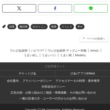
頭痛
偏頭痛
セロトニン
健康
ストレス
幸せ
>
ページの先頭へ
ウレぴあ総研
|
ハピママ*
|
ウレぴあ総研 ディズニー特集
|
mimot.
|
うまいめし
|
うまいパン
|
うまい肉
|
Medery.
ぴあ関連サイト
チケットぴあ
ぴあ(アプリ&Web)
会社案内
プライバシーポリシー
アクセスデータの利用・著作権等
外部送信ポリシー
広告出稿・お取り組みのご相談・情報掲載・その他お問い合わせ
一般の読者の方・ユーザーの方からのお問い合わせ
Copyright (C) PIA Corporation. All Rights Reserved.