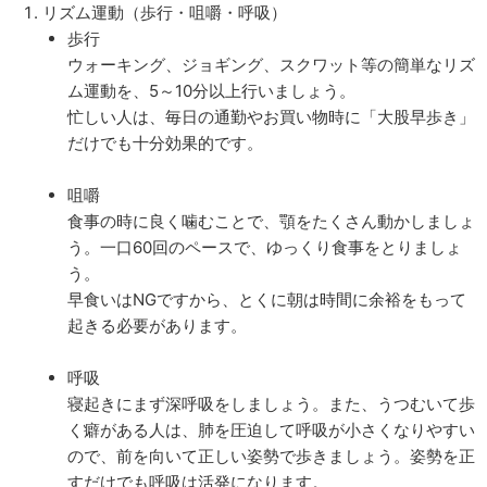
リズム運動（歩行・咀嚼・呼吸）
歩行
ウォーキング、ジョギング、スクワット等の簡単なリズ
ム運動を、
5
～
10
分以上行いましょう。
忙しい人は、毎日の通勤やお買い物時に「大股早歩き」
だけでも十分効果的です。
咀嚼
食事の時に良く噛むことで、顎をたくさん動かしましょ
う。一口
60
回のペースで、ゆっくり食事をとりましょ
う。
早食いは
NG
ですから、とくに朝は時間に余裕をもって
起きる必要があります。
呼吸
寝起きにまず深呼吸をしましょう。また、うつむいて歩
く癖がある人は、肺を圧迫して呼吸が小さくなりやすい
ので、前を向いて正しい姿勢で歩きましょう。姿勢を正
すだけでも呼吸は活発になります。