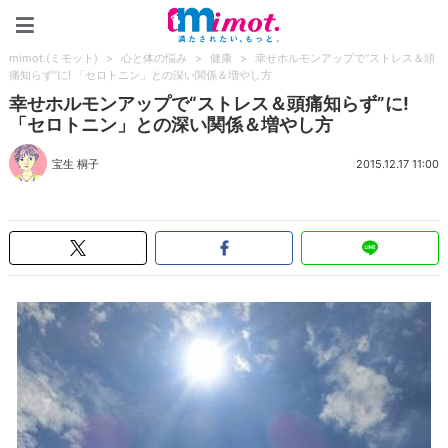
mimot.(ミモット)
mimot.(ミモット)
>
心と体の悩み
>
健康
>
幸せホルモンアップで“ストレス＆頭
痛知らず”に! 「セロトニン」との深い関係＆増やし方
幸せホルモンアップで“ストレス＆頭痛知らず”に!
「セロトニン」との深い関係＆増やし方
宝生 桐子
2015.12.17 11:00