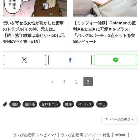
«
1
2
3
頭痛
偏頭痛
セロトニン
健康
ストレス
幸せ
>
ページの先頭へ
ウレぴあ総研
|
ハピママ*
|
ウレぴあ総研 ディズニー特集
|
mimot.
|