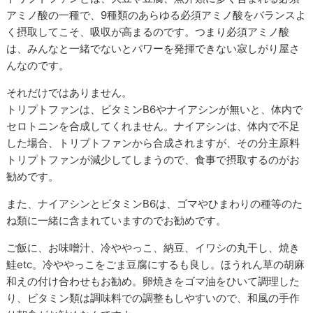
アミノ酸の一種で、
9
種類のあらゆる必須アミノ酸をバランスよ
く摂取してこそ、吸収が高まるのです。つまり必須アミノ酸
は、みんなと一緒でないとパワーを発揮できない寂しがり屋さ
んなのです。
それだけではありません。
トリプトファンは、ビタミン
B6
やナイアシンが無いと、体内で
セロトニンを合成してくれません。ナイアシンは、体内で不足
した場合、トリプトファンから合成されますが、その分主原料
トリプトファンが減少してしまうので、食事で摂取するのがお
勧めです。
また、ナイアシンとビタミン
B6
は、ゴマやひまわりの種等のた
ね類に一緒に含まれていますのでお勧めです。
ご飯に、お味噌汁、冷ややっこ、納豆、イワシの丸干し、焼き
鮭
etc
。冷ややっこをごま豆腐にするも良し。ほうれん草の胡麻
和えの付け合わせもお勧め。卵焼きをゴマ油をひいて調理した
り、ビタミン類は調味料での調整もしやすいので、和風の手作