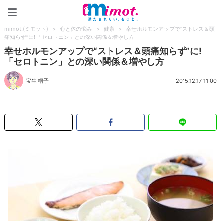
mimot.(ミモット)
mimot.(ミモット)
>
心と体の悩み
>
健康
>
幸せホルモンアップで“ストレス＆頭
痛知らず”に! 「セロトニン」との深い関係＆増やし方
幸せホルモンアップで“ストレス＆頭痛知らず”に!
「セロトニン」との深い関係＆増やし方
宝生 桐子
2015.12.17 11:00