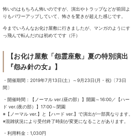
怖いのはもちろん怖いのですが、演出やトラップなどが前回よ
りもパワーアップしていて、怖さを驚きが超えた感じです。
今までいろんなお化け屋敷に行きましたが、マンガのようにす
っ飛んで転んだのは初めてです（汗）
【お化け屋敷「怨霊座敷」夏の特別演出
『怨み針の女』】
・開催期間：2019年7月13日(土）～9月23日(月・祝)〔73日
間〕
・開催時間：【ノーマル ver.(昼の部）】開園～16:00／【ハー
ド ver.(夜の部）】17:00～閉園
※【ノーマル ver.】と【ハード ver.】で演出が一部異なります。
※混雑状況により受付終了時刻が変更になることがあります。
・利用料金：1,030円