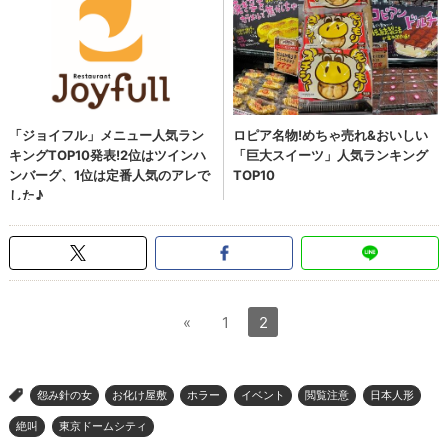
«
1
2
怨み針の女
お化け屋敷
ホラー
イベント
閲覧注意
日本人形
>
絶叫
東京ドームシティ