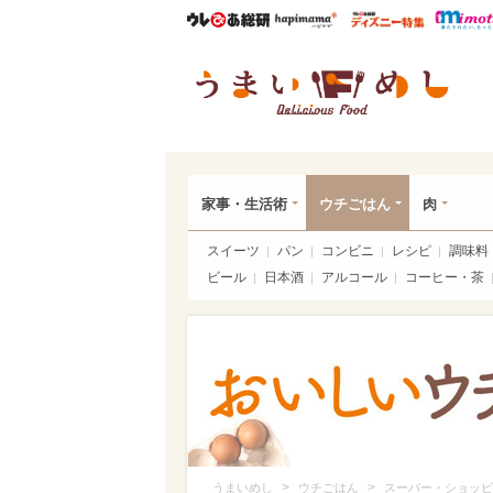
ウレぴあ総研
ハピママ*
ウレぴあ
うま
家事・生活術
ウチごはん
肉
スイーツ
パン
コンビニ
レシピ
調味料
ビール
日本酒
アルコール
コーヒー・茶
>
>
うまいめし
ウチごはん
スーパー・ショッピ