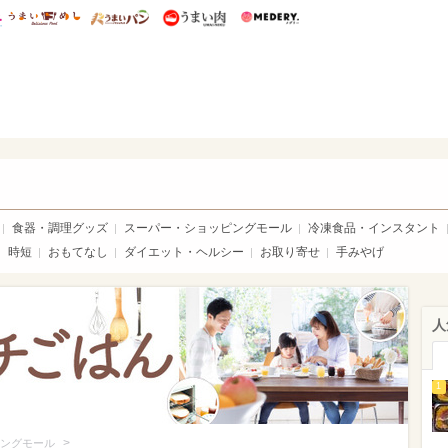
総研 ディズニー特集
mimot.
うまいめし
うまいパン
うまい肉
Medery.
いめし
食器・調理グッズ
スーパー・ショッピングモール
冷凍食品・インスタント
時短
おもてなし
ダイエット・ヘルシー
お取り寄せ
手みやげ
人
1
>
ングモール