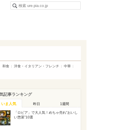
和食
洋食・イタリアン・フレンチ
中華
気記事ランキング
いま人気
昨日
1週間
「ロピア」で大人気！めちゃ売れ“おいし
い惣菜”10選