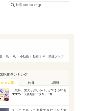
猫
鳥
魚
小動物
動画
本・関連グッズ
気記事ランキング
いま人気
昨日
1週間
【無料】愛犬とおしゃべりができる!? お
すすめ「犬語翻訳アプリ」3選
えっカエルって可愛すぎない!?人気