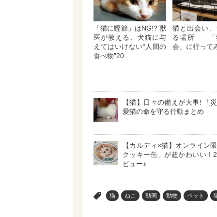
「猫に鰹節」はNG!? 獣
猫と出会い、
医が教える、犬猫に与
る場所――「
えてはいけない“人間の
会」に行って
食べ物”20
【猫】日々の備えが大事! 「
愛猫の命を守る行動まとめ
【カルディ×猫】オンライン
クッキー缶」が超かわいい！
ビュー♪
>
猫
ねこ
動画
動物
ペット