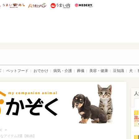
総研 ディズニー特集
mimot.
うまいめし
うまいパン
うまい肉
Medery.
ト特集：ウチのかぞく
ズ
ペットフード
おでかけ
病気・介護
葬儀
美容・健康
豆知識
犬
人
1
>
ズ
らなアイテム2選【動画】
2