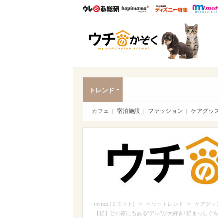
ウレぴあ総研
ハピママ*
ウレぴあ
ペッ
トレンド
カフェ
宿泊施設
ファッション
ケアグッ
>
>
mimot.(ミモット)
ペットトレンド
ケアグッ
【猫】どの家にもある“アレ”が大好き! 猫まっしぐ