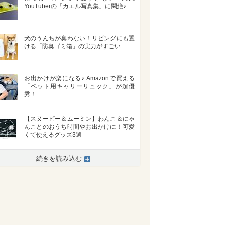
YouTuberの「カエル写真集」に悶絶♪
犬のうんちが臭わない！リビングにも置
ける「防臭ゴミ箱」の実力がすごい
お出かけが楽になる♪ Amazonで買える
「ペット用キャリーリュック」が超優
秀！
【スヌーピー＆ムーミン】わんこ＆にゃ
んことのおうち時間やお出かけに！可愛
くて使えるグッズ3選
続きを読み込む