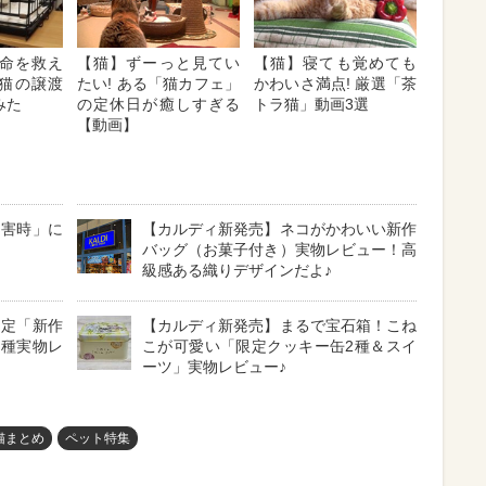
命を救え
【猫】ずーっと見てい
【猫】寝ても覚めても
猫の譲渡
たい! ある「猫カフェ」
かわいさ満点! 厳選「茶
みた
の定休日が癒しすぎる
トラ猫」動画3選
【動画】
災害時」に
【カルディ新発売】ネコがかわいい新作
バッグ（お菓子付き）実物レビュー！高
級感ある織りデザインだよ♪
限定「新作
【カルディ新発売】まるで宝石箱！こね
2種実物レ
こが可愛い「限定クッキー缶2種＆スイ
ーツ」実物レビュー♪
猫まとめ
ペット特集