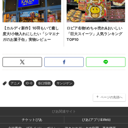
アニメ
ID-0
谷口悟朗
サンジゲン
>
ページの先頭へ
ぴあ関連サイト
チケットぴあ
ぴあ(アプリ&Web)