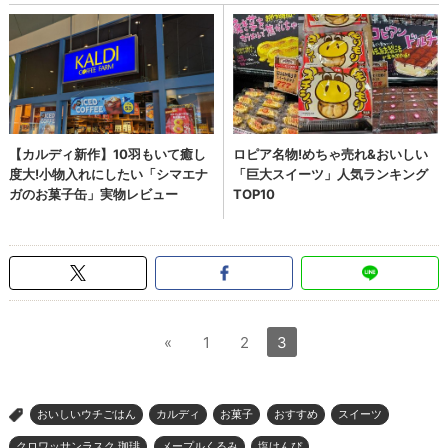
«
1
2
3
おいしいウチごはん
カルディ
お菓子
おすすめ
スイーツ
>
クロワッサンラスク 珈琲
メープルくるみ
塩けんぴ