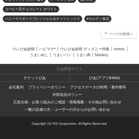
コーヒー豆チョコレート ホワイト
ハニーマスタードプレッツェル＆ナッツミックス
#カルディ食品
ページの先頭へ
ウレぴあ総研
|
ハピママ*
|
ウレぴあ総研 ディズニー特集
|
mimot.
|
うまいめし
|
うまいパン
|
うまい肉
|
Medery.
ぴあ関連サイト
チケットぴあ
ぴあ(アプリ&Web)
会社案内
プライバシーポリシー
アクセスデータの利用・著作権等
外部送信ポリシー
広告出稿・お取り組みのご相談・情報掲載・その他お問い合わせ
一般の読者の方・ユーザーの方からのお問い合わせ
Copyright (C) PIA Corporation. All Rights Reserved.