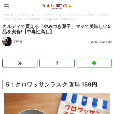
うまいめし
うまいめし
>
ウチごはん
>
スーパー・ショッピングモール
>
カルディで買える
「やみつき菓子」マジで美味しい5品を実食!【中毒性高し】
カルディで買える「やみつき菓子」マジで美味しい5
品を実食!【中毒性高し】
平野 鞠
2019.12.12 6:30
5：クロワッサンラスク 珈琲 159円