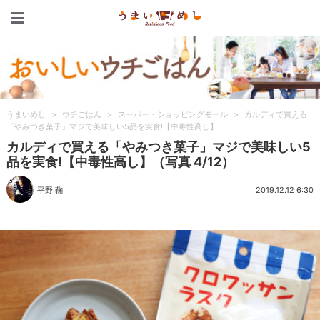
うまいめし
うまいめし
>
ウチごはん
>
スーパー・ショッピングモール
>
カルディで買える
「やみつき菓子」マジで美味しい5品を実食!【中毒性高し】
カルディで買える「やみつき菓子」マジで美味しい5
品を実食!【中毒性高し】（写真 4/12）
平野 鞠
2019.12.12 6:30