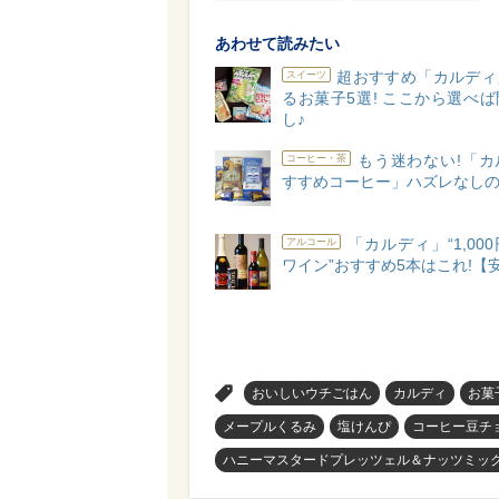
あわせて読みたい
超おすすめ「カルディ
スイーツ
るお菓子5選! ここから選べ
し♪
もう迷わない!「カ
コーヒー・茶
すすめコーヒー」ハズレなしの
「カルディ」“1,00
アルコール
ワイン”おすすめ5本はこれ!【
>
おいしいウチごはん
カルディ
お菓
メープルくるみ
塩けんぴ
コーヒー豆チ
ハニーマスタードプレッツェル＆ナッツミッ