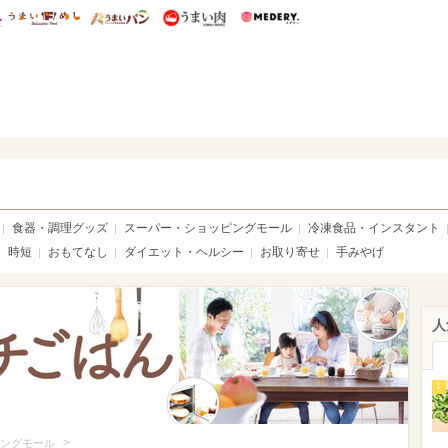
総研 ディズニー特集
mimot.
うまいめし
うまいパン
うまい肉
Medery.
いめし
食器・調理グッズ
スーパー・ショッピングモール
冷凍食品・インスタント
時短
おもてなし
ダイエット・ヘルシー
お取り寄せ
手みやげ
人
1
>
ングモール