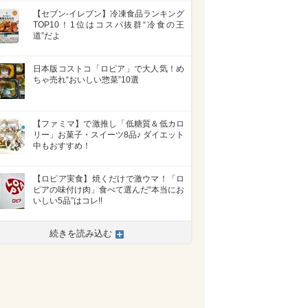
【セブン-イレブン】冷凍食品ランキング
TOP10！1位はコスパ抜群“冷食の王
道”だよ
日本版コストコ「ロピア」で大人気！め
ちゃ売れ“おいしい惣菜”10選
【ファミマ】で激推し「低糖質＆低カロ
リー」お菓子・スイーツ8品♪ ダイエット
中もおすすめ！
【ロピア実食】焼くだけで激ウマ！「ロ
ピアの味付け肉」食べて選んだ“本当にお
いしい5品”はコレ!!
続きを読み込む