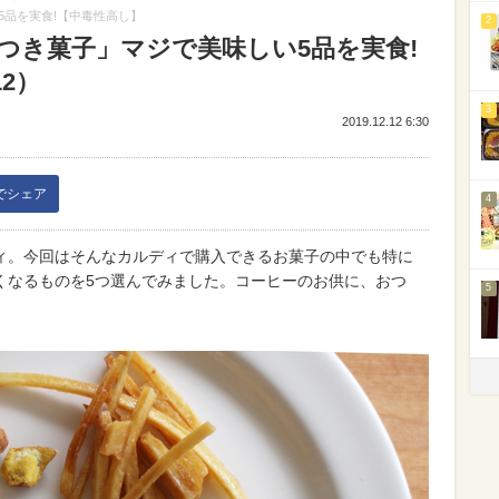
5品を実食!【中毒性高し】
2
つき菓子」マジで美味しい5品を実食!
2）
3
2019.12.12 6:30
kでシェア
4
ィ。今回はそんなカルディで購入できるお菓子の中でも特に
くなるものを5つ選んでみました。コーヒーのお供に、おつ
5