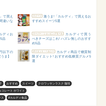
」で買え
激うま!「カルディ」で買えるお
スイーツ
ば間違いな
すすめスイーツ5選
ルディお
カルディで買う
スーパー・ショッピングモール
5品
べきチーズはこれ! ハズレ無しのおすす
め5品
0円以下の
カルディ商品で糖質制
ダイエット・ヘルシー
安うま】
限ダイエット! おすすめ低糖質グルメ5
選
子
おすすめ
スイーツ
クロワッサンラスク 珈琲
ョコレート ホワイト
クス
#カルディ食品