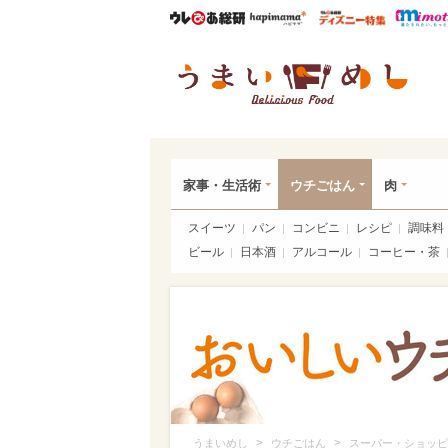
ウレぴあ総研
ハピママ*
ウレぴあ
うま
家事・生活術
ウチごはん
肉
スイーツ
パン
コンビニ
レシピ
調味料
ビール
日本酒
アルコール
コーヒー・茶
>
>
うまいめし
ウチごはん
スーパー・ショッピ