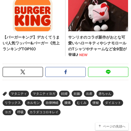
マタニティ
マタニティヨガ
妊婦
妊娠
出産
赤ちゃん
>
リラックス
ホルモン
自律神経
腰痛
むくみ
便秘
ダイエット
ヨガ
呼吸
カラダココロキレイ
ページの先頭へ