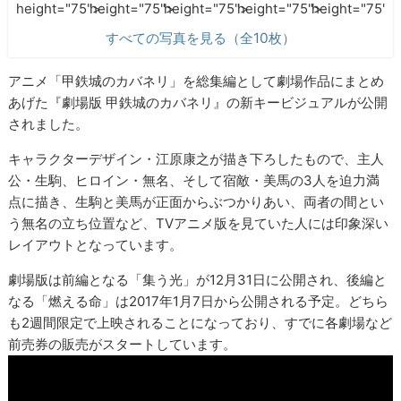
height="75">
height="75">
height="75">
height="75">
height="75">
すべての写真を見る（全10枚）
アニメ「甲鉄城のカバネリ」を総集編として劇場作品にまとめ
あげた『劇場版 甲鉄城のカバネリ』の新キービジュアルが公開
されました。
キャラクターデザイン・江原康之が描き下ろしたもので、主人
公・生駒、ヒロイン・無名、そして宿敵・美馬の3人を迫力満
点に描き、生駒と美馬が正面からぶつかりあい、両者の間とい
う無名の立ち位置など、TVアニメ版を見ていた人には印象深い
レイアウトとなっています。
劇場版は前編となる「集う光」が12月31日に公開され、後編と
なる「燃える命」は2017年1月7日から公開される予定。どちら
も2週間限定で上映されることになっており、すでに各劇場など
前売券の販売がスタートしています。