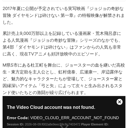
2017年夏に公開が予定されている実写映画『ジョジョの奇妙な
冒険 ダイヤモンドは砕けない 第一章』の特報映像が解禁されま
した。
累計売上9,000万部以上を記録している漫画家・荒木飛呂彦に
よる人気漫画『ジョジョの奇妙な冒険』シリーズのなかでも、
第4部「ダイヤモンドは砕けない」はファンからの人気も非常
に高く、現在TVアニメも好評放映中のエピソード。
M県S市にある杜王町を舞台に、ジョースターの血を継いだ高校
生・東方定助を主人公とし、虹村億泰、広瀬康一、岸辺露伴な
ど、魅力的なキャラクターたちが登場して、ジョースター家と
因縁深いアイテム「弓と矢」によって次々と生み出されるスタ
ンド使いたちとの激闘が繰り広げられます。