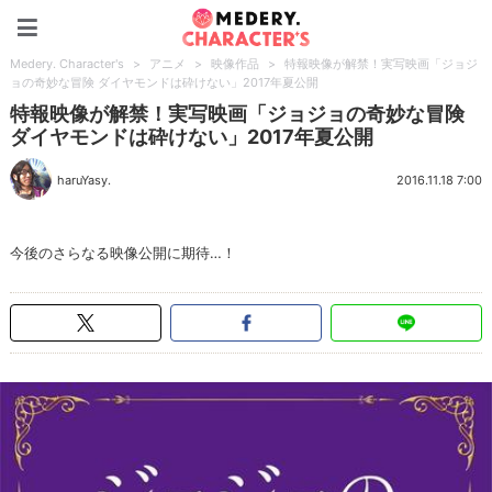
Medery. Character's
Medery. Character's
>
アニメ
>
映像作品
>
特報映像が解禁！実写映画「ジョジ
ョの奇妙な冒険 ダイヤモンドは砕けない」2017年夏公開
特報映像が解禁！実写映画「ジョジョの奇妙な冒険
ダイヤモンドは砕けない」2017年夏公開
haruYasy.
2016.11.18 7:00
今後のさらなる映像公開に期待…！