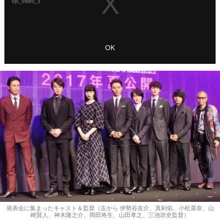
発表会に集まったキャスト＆監督（左から 伊勢谷友介、真剣佑、小松菜奈、山
崎賢人、神木隆之介、岡田将生、山田孝之、三池崇史監督）