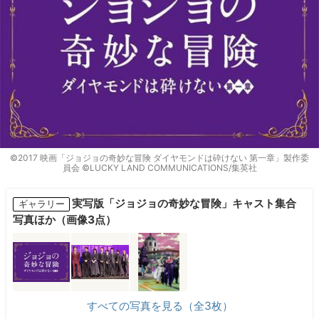
©2017 映画「ジョジョの奇妙な冒険 ダイヤモンドは砕けない 第一章」製作委
員会 ©LUCKY LAND COMMUNICATIONS/集英社
実写版「ジョジョの奇妙な冒険」キャスト集合
ギャラリー
写真ほか（画像3点）
すべての写真を見る（全3枚）