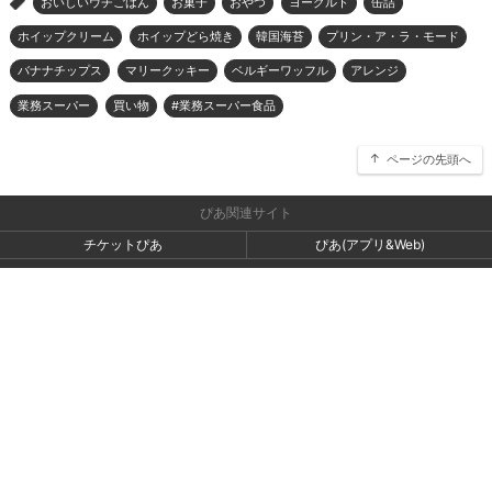
おいしいウチごはん
お菓子
おやつ
ヨーグルト
缶詰
>
ホイップクリーム
ホイップどら焼き
韓国海苔
プリン・ア・ラ・モード
バナナチップス
マリークッキー
ベルギーワッフル
アレンジ
業務スーパー
買い物
#業務スーパー食品
ページの先頭へ
ぴあ関連サイト
チケットぴあ
ぴあ(アプリ&Web)
会社案内
プライバシーポリシー
アクセスデータの利用・著作権等
外部送信ポリシー
広告出稿・お取り組みのご相談・情報掲載・その他お問い合わせ
一般の読者の方・ユーザーの方からのお問い合わせ
Copyright (C) PIA Corporation. All Rights Reserved.