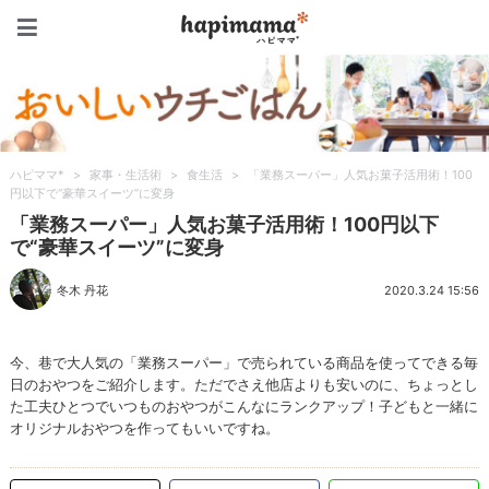
ハピママ*
ハピママ*
>
家事・生活術
>
食生活
>
「業務スーパー」人気お菓子活用術！100
円以下で“豪華スイーツ”に変身
「業務スーパー」人気お菓子活用術！100円以下
で“豪華スイーツ”に変身
冬木 丹花
2020.3.24 15:56
今、巷で大人気の「業務スーパー」で売られている商品を使ってできる毎
日のおやつをご紹介します。ただでさえ他店よりも安いのに、ちょっとし
た工夫ひとつでいつものおやつがこんなにランクアップ！子どもと一緒に
オリジナルおやつを作ってもいいですね。