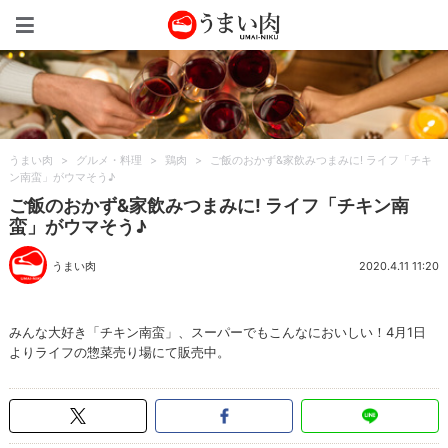
うまい肉
うまい肉
>
グルメ・料理
>
鶏肉
>
ご飯のおかず&家飲みつまみに! ライフ「チキ
ン南蛮」がウマそう♪
ご飯のおかず&家飲みつまみに! ライフ「チキン南
蛮」がウマそう♪
うまい肉
2020.4.11 11:20
みんな大好き「チキン南蛮」、スーパーでもこんなにおいしい！4月1日
よりライフの惣菜売り場にて販売中。