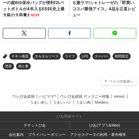
チキン南蛮
タルタルソース
ライフ
LIFE
スーパー
期間限定
>
惣菜
肉と肴
ページの先頭へ
ウレぴあ総研
|
ハピママ*
|
ウレぴあ総研 ディズニー特集
|
mimot.
|
うまいめし
|
うまいパン
|
うまい肉
|
Medery.
ぴあ関連サイト
チケットぴあ
ぴあ(アプリ&Web)
会社案内
プライバシーポリシー
アクセスデータの利用・著作権等